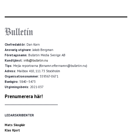
Chefredaktör:
Dan Korn
Ansvarig utgivare:
Jakob Bergman
Företagsnamn:
Bulletin Media Sverige AB
Kundtjänst:
info@bulletin.nu
Tips:
Mejla reportrarna (förnamn.efternamn@bulletin.nu)
Adress:
Mailbox 410, 111 73 Stockholm
Organisationsnummer:
559367-0671
Bankgiro:
5840–5473
Utgivningsbevis:
2021-037
Prenumerera här!
*********************************************
LEDARSKRIBENTER
Mats Skogkär
Klas Hjort