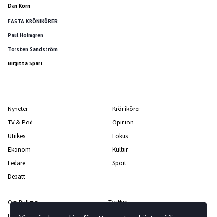
Dan Korn
FASTA KRÖNIKÖRER
Paul Holmgren
Torsten Sandström
Birgitta Sparf
Nyheter
Krönikörer
TV & Pod
Opinion
Utrikes
Fokus
Ekonomi
Kultur
Ledare
Sport
Debatt
Om Bulletin
Twitter
Bulletin-teamet
Facebook