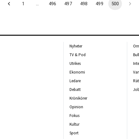
1
…
496
497
498
499
500
Nyheter
Om 
TV & Pod
Bul
Utrikes
Int
Ekonomi
Van
Ledare
Rät
Debatt
Job
Krönikörer
Opinion
Fokus
Kultur
Sport