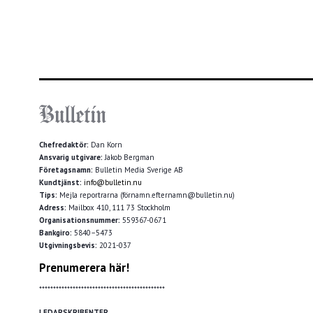
Chefredaktör:
Dan Korn
Ansvarig utgivare:
Jakob Bergman
Företagsnamn:
Bulletin Media Sverige AB
Kundtjänst:
info@bulletin.nu
Tips:
Mejla reportrarna (förnamn.efternamn@bulletin.nu)
Adress:
Mailbox 410, 111 73 Stockholm
Organisationsnummer:
559367-0671
Bankgiro:
5840–5473
Utgivningsbevis:
2021-037
Prenumerera här!
*********************************************
LEDARSKRIBENTER