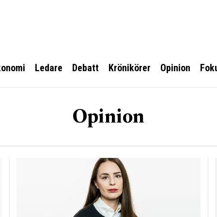
konomi
Ledare
Debatt
Krönikörer
Opinion
Fok
Opinion