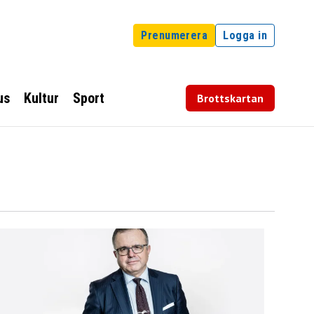
Prenumerera
Logga in
us
Kultur
Sport
Brottskartan