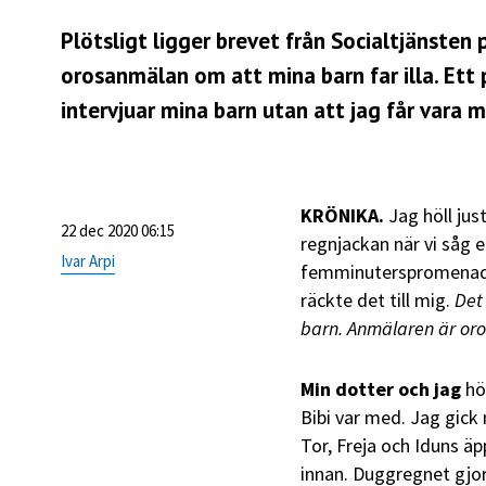
Plötsligt ligger brevet från Socialtjänste
orosanmälan om att mina barn far illa. Ett 
intervjuar mina barn utan att jag får vara m
KRÖNIKA.
Jag höll just
22 dec 2020 06:15
regnjackan när vi såg e
Ivar Arpi
femminuterspromenad bo
räckte det till mig.
Det
barn. Anmälaren är oroli
Min dotter och jag
hö
Bibi var med. Jag gick
Tor, Freja och Iduns ä
innan. Duggregnet gjord