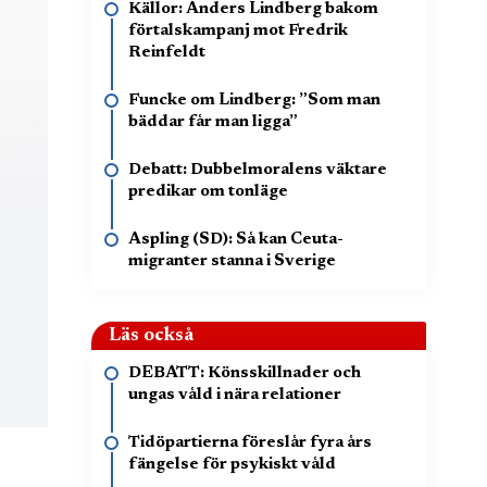
Källor: Anders Lindberg bakom
förtalskampanj mot Fredrik
Reinfeldt
Funcke om Lindberg: ”Som man
bäddar får man ligga”
Debatt: Dubbelmoralens väktare
predikar om tonläge
Aspling (SD): Så kan Ceuta-
migranter stanna i Sverige
Läs också
DEBATT: Könsskillnader och
ungas våld i nära relationer
Tidöpartierna föreslår fyra års
fängelse för psykiskt våld