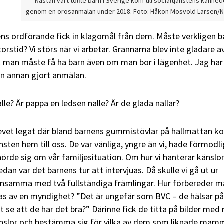
Nästan vart tolfte barn i Sverige kom till socialtjänstens känne
genom en orosanmälan under 2018. Foto: Håkon Mosvold Larsen/
ns ordförande fick in klagomål från dem. Måste verkligen b
orstid? Vi störs när vi arbetar. Grannarna blev inte gladare a
t man måste få ha barn även om man bor i lägenhet. Jag har
on annan gjort anmälan.
e? Är pappa en ledsen nalle? Är de glada nallar?
revet legat där bland barnens gummistövlar på hallmattan k
nsten hem till oss. De var vänliga, yngre än vi, hade förmodl
hörde sig om vår familjesituation. Om hur vi hanterar känsl
edan var det barnens tur att intervjuas. Då skulle vi gå ut ur
samma med två fullständiga främlingar. Hur förbereder m
ras av en myndighet? ”Det är ungefär som BVC – de hälsar på
se att de har det bra?” Därinne fick de titta på bilder med 
änslor och bestämma sig för vilka av dem som liknade mam