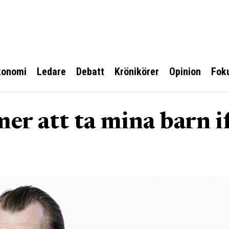
konomi
Ledare
Debatt
Krönikörer
Opinion
Fok
er att ta mina barn i