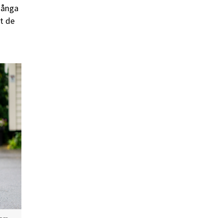
 många
et de