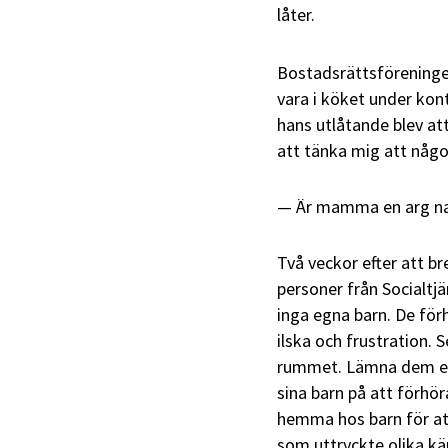
låter.
Bostadsrättsföreninge
vara i köket under kont
hans utlåtande blev at
att tänka mig att någ
Är mamma en arg nall
Två veckor efter att b
personer från Socialtjä
inga egna barn. De för
ilska och frustration. S
rummet. Lämna dem en
sina barn på att förhö
hemma hos barn för att 
som uttryckte olika k