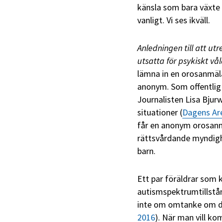
känsla som bara växte
vanligt. Vi ses ikväll.
Anledningen till att ut
utsatta för psykiskt vål
lämna in en orosanmäla
anonym. Som offentlig 
Journalisten Lisa Bjur
situationer (
Dagens Ar
får en anonym orosanmä
rättsvårdande myndig
barn.
Ett par föräldrar som k
autismspektrumtillstå
inte om omtanke om de
2016
). När man vill k