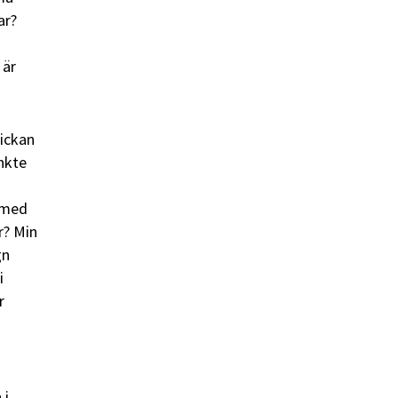
ar?
 är
lickan
änkte
t med
r? Min
gn
i
r
 i