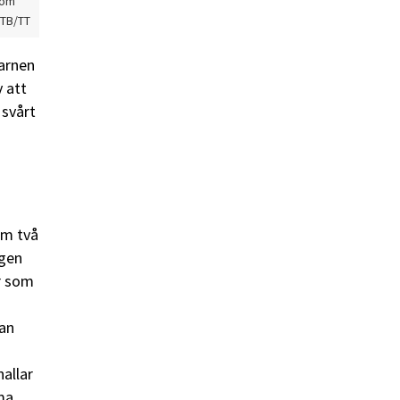
dom
NTB/TT
arnen
v att
 svårt
om två
igen
or som
an
nallar
ma