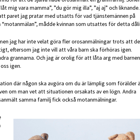
låt mig vara mamma”, ”du gör mig illa”, ”aj aj” och liknande
tt paret jag pratar med utsatts för vad tjänstemännen på
en “motanmälan”, mådde kvinnan som utsattes för detta dål
men jag har inte velat göra fler orosanmälningar trots att de
igt, eftersom jag inte vill att våra barn ska förhöras igen.
ra grannarna. Och jag är orolig för att låta arg med barnen
oss igen.
uation där någon ska avgöra om du är lämplig som förälder 
ven om man vet att situationen orsakats av en lögn. Andra
sanmält samma familj fick också motanmälningar.
e
a