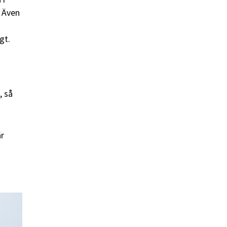
. Även
igt.
, så
är