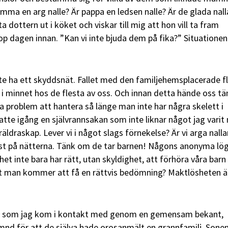
ma en arg nalle? Är pappa en ledsen nalle? Är de glada nall
 dottern ut i köket och viskar till mig att hon vill ta fram
op dagen innan. ”Kan vi inte bjuda dem på fika?” Situationen
e ha ett skyddsnät. Fallet med den familjehemsplacerade f
kt i minnet hos de flesta av oss. Och innan detta hände oss t
ra problem att hantera så länge man inte har några skelett i
tte igång en självrannsakan som inte liknar något jag vari
räldraskap. Lever vi i något slags förnekelse? Är vi arga nalla
t på nätterna. Tänk om de tar barnen! Någons anonyma lö
het inte bara har rätt, utan skyldighet, att förhöra våra barn 
t man kommer att få en rättvis bedömning? Maktlösheten ä
d, som jag kom i kontakt med genom en gemensam bekant,
d för att de själva hade orosanmält en grannfamilj. Sonen