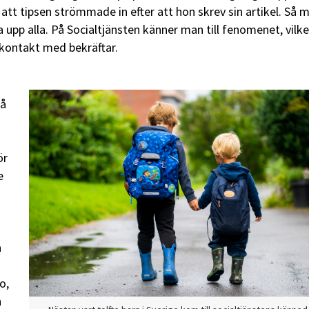
att tipsen strömmade in efter att hon skrev sin artikel. Så
a upp alla. På Socialtjänsten känner man till fenomenet, vilk
kontakt med bekräftar.
på
ör
e
a
o,
n