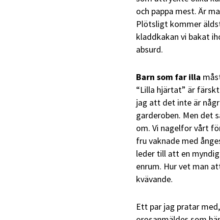
och pappa mest. Är mam
Plötsligt kommer äldsta
kladdkakan vi bakat ih
absurd.
Barn som far illa
måst
“Lilla hjärtat” är färs
jag att det inte är någ
garderoben. Men det sa
om. Vi nagelfor vårt fö
fru vaknade med ånges
leder till att en myndig
enrum. Hur vet man at
kvävande.
Ett par jag pratar me
orosanmäldes som hämn