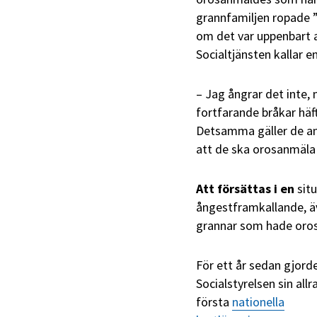
grannfamiljen ropade ”
om det var uppenbart a
Socialtjänsten kallar 
– Jag ångrar det inte, 
fortfarande bråkar häft
Detsamma gäller de and
att de ska orosanmäla 
Att försättas i en
sit
ångestframkallande, ä
grannar som hade oro
För ett år sedan gjord
Socialstyrelsen sin allr
första
nationella