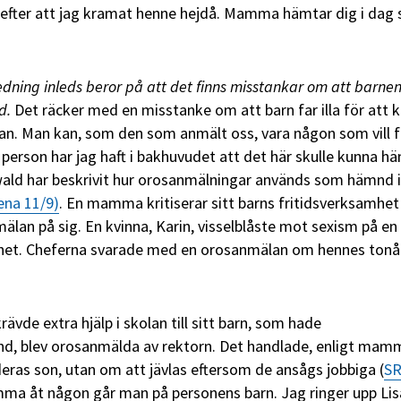
 efter att jag kramat henne hejdå. Mamma hämtar dig i dag
redning inleds beror på att det finns misstankar om att barnen
d.
Det räcker med en misstanke om att barn far illa för att 
n. Man kan, som den som anmält oss, vara någon som vill f
person har jag haft i bakhuvudet att det här skulle kunna hä
wald har beskrivit hur orosanmälningar används som hämnd i
ena 11/9)
. En mamma kritiserar sitt barns fritidsverksamhet
lan på sig. En kvinna, Karin, visselblåste mot sexism på en
het. Cheferna svarade med en orosanmälan om hennes tonå
rävde extra hjälp i skolan till sitt barn, som hade
nd, blev orosanmälda av rektorn. Det handlade, enligt mam
ras son, utan om att jävlas eftersom de ansågs jobbiga (
SR
omma åt någon går man på personens barn. Jag ringer upp Lis