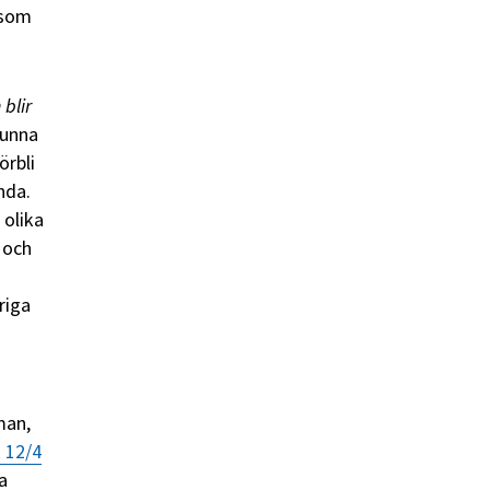
 som
 blir
kunna
örbli
nda.
 olika
 och
riga
man,
 12/4
a