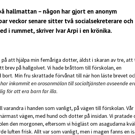
n på hallmattan – någon har gjort en anonym
par veckor senare sitter två socialsekreterare och
ed i rummet, skriver Ivar Arpi i en krönika.
 på att hjälpa min femåriga dotter, äldst i skaran av tre, att 
tt brev på hallgolvet. Vi hade bråttom till förskolan, en
rt. Min fru skrattade förvånat till när hon läste brevet oc
 har inkommit en orosanmälan till socialtjänsten avseende er
g för att era barn far illa.
ll varandra i handen som vanligt, på vägen till förskolan. Vå
 närmast vägen, med hund och dotter på insidan. Vi pratade
pplen den morgonen, eftersom vi högläst om asagudarna kvä
e luften frisk. Allt var som vanligt, men i magen fanns en i