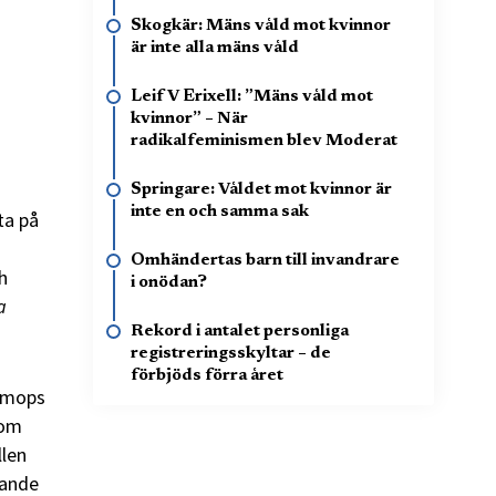
Skogkär: Mäns våld mot kvinnor
är inte alla mäns våld
Leif V Erixell: ”Mäns våld mot
kvinnor” – När
radikalfeminismen blev Moderat
Springare: Våldet mot kvinnor är
inte en och samma sak
ta på
Omhändertas barn till invandrare
h
i onödan?
a
Rekord i antalet personliga
registreringsskyltar – de
förbjöds förra året
r mops
 om
llen
sande