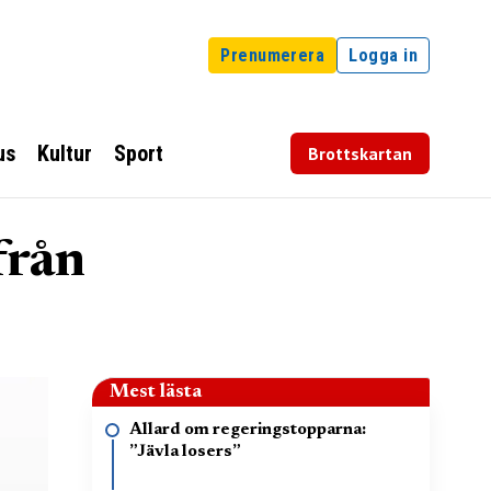
Prenumerera
Logga in
us
Kultur
Sport
Brottskartan
från
Mest lästa
Allard om regeringstopparna:
”Jävla losers”