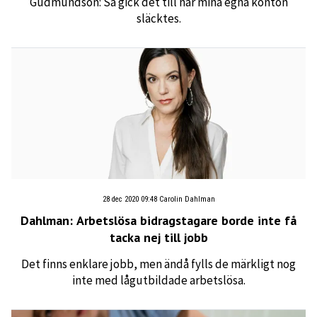
Gudmundson: Så gick det till när mina egna konton
släcktes.
28 dec 2020 09:48
Carolin Dahlman
Dahlman: Arbetslösa bidragstagare borde inte få
tacka nej till jobb
Det finns enklare jobb, men ändå fylls de märkligt nog
inte med lågutbildade arbetslösa.