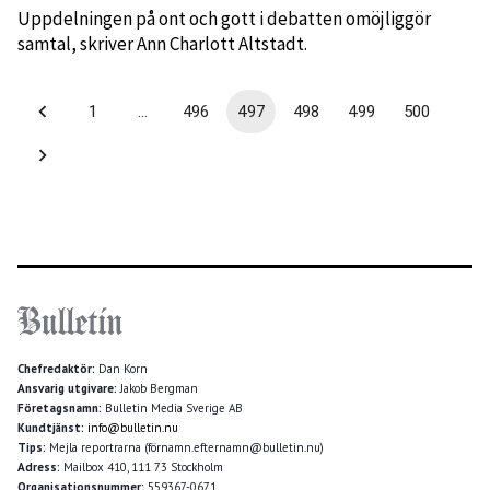
Uppdelningen på ont och gott i debatten omöjliggör
samtal, skriver Ann Charlott Altstadt.
1
…
496
497
498
499
500
Chefredaktör:
Dan Korn
Ansvarig utgivare:
Jakob Bergman
Företagsnamn:
Bulletin Media Sverige AB
Kundtjänst:
info@bulletin.nu
Tips:
Mejla reportrarna (förnamn.efternamn@bulletin.nu)
Adress:
Mailbox 410, 111 73 Stockholm
Organisationsnummer:
559367-0671