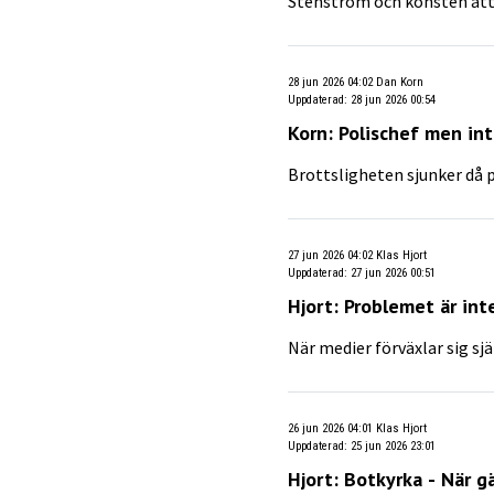
Stenström och konsten att
28 jun 2026 04:02
Dan Korn
Uppdaterad
:
28 jun 2026 00:54
Korn: Polischef men int
Brottsligheten sjunker då p
27 jun 2026 04:02
Klas Hjort
Uppdaterad
:
27 jun 2026 00:51
Hjort: Problemet är int
När medier förväxlar sig s
26 jun 2026 04:01
Klas Hjort
Uppdaterad
:
25 jun 2026 23:01
Hjort: Botkyrka - När gä