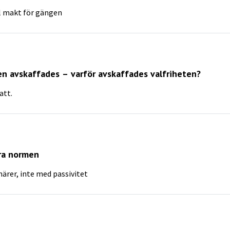
ill makt för gängen
n avskaffades – varför avskaffades valfriheten?
att.
ra normen
ärer, inte med passivitet