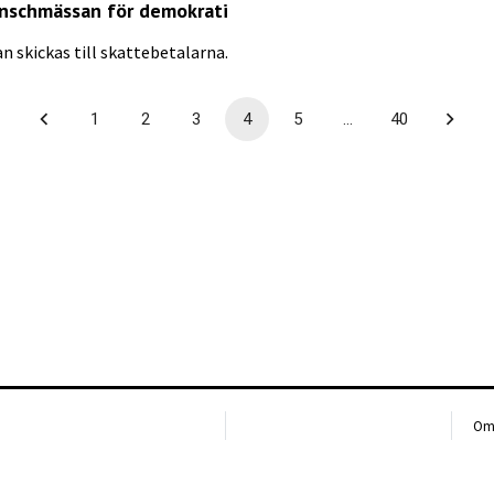
anschmässan för demokrati
 skickas till skattebetalarna.
1
2
3
4
5
…
40
Om 
Bul
Int