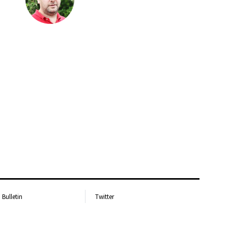
Bulletin
Twitter
letin-teamet
Facebook
egritetspolicy
Instagram