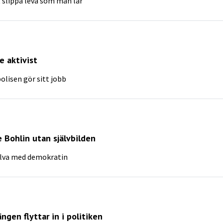
 slippa leva som man lär
e aktivist
olisen gör sitt jobb
e Bohlin utan självbilden
jälva med demokratin
ngen flyttar in i politiken