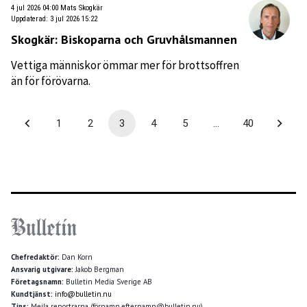
4 jul 2026 04:00
Mats Skogkär
Uppdaterad
:
3 jul 2026 15:22
Skogkär: Biskoparna och Gruvhålsmannen
Vettiga människor ömmar mer för brottsoffren
än för förövarna.
1
2
3
4
5
…
40
Chefredaktör:
Dan Korn
Ansvarig utgivare:
Jakob Bergman
Företagsnamn:
Bulletin Media Sverige AB
Kundtjänst:
info@bulletin.nu
Tips:
Mejla reportrarna (förnamn.efternamn@bulletin.nu)