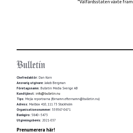
”Välfärdsstaten växte fram
Chefredaktör:
Dan Korn
Ansvarig utgivare:
Jakob Bergman
Företagsnamn:
Bulletin Media Sverige AB
Kundtjänst:
info@bulletin.nu
Tips:
Mejla reportrarna (förnamn.efternamn@bulletin.nu)
Adress:
Mailbox 410, 111 73 Stockholm
Organisationsnummer:
559367-0671
Bankgiro:
5840–5473
Utgivningsbevis:
2021-037
Prenumerera här!