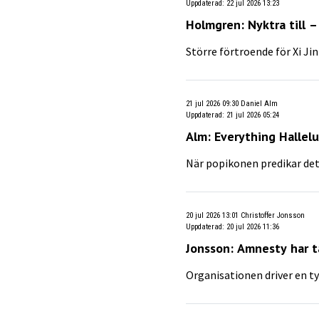
Uppdaterad
:
22 jul 2026 13:23
Holmgren: Nyktra till –
Större förtroende för Xi Ji
21 jul 2026 09:30
Daniel Alm
Uppdaterad
:
21 jul 2026 05:24
Alm: Everything Hallelu
När popikonen predikar det
20 jul 2026 13:01
Christoffer Jonsson
Uppdaterad
:
20 jul 2026 11:36
Jonsson: Amnesty har ta
Organisationen driver en ty