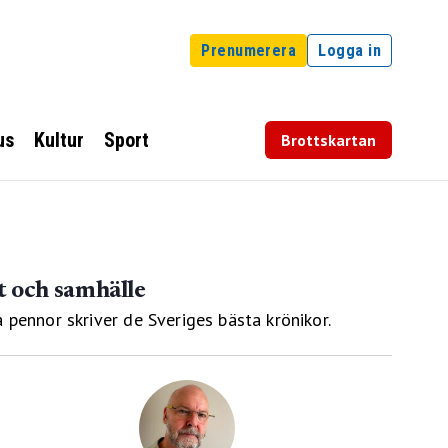
Prenumerera
Logga in
us
Kultur
Sport
Brottskartan
t och samhälle
 pennor skriver de Sveriges bästa krönikor.