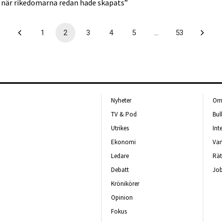
 när rikedomarna redan hade skapats”
1
2
3
4
5
…
53
Nyheter
Om 
TV & Pod
Bul
Utrikes
Int
Ekonomi
Van
Ledare
Rät
Debatt
Job
Krönikörer
Opinion
Fokus