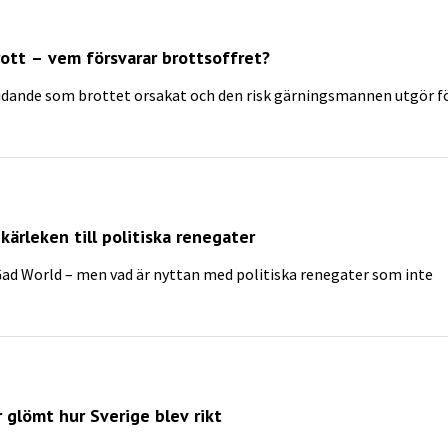
ott – vem försvarar brottsoffret?
lidande som brottet orsakat och den risk gärningsmannen utgör f
ärleken till politiska renegater
Gad World – men vad är nyttan med politiska renegater som inte
 glömt hur Sverige blev rikt