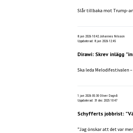
Slår tillbaka mot Trump-an
8 jan 2026 10:42
Johannes Nilsson
Uppdaterad
:
8 jan 2026 12:45
Dirawi: Skrev inlägg ”i
Ska leda Melodifestivalen –
1 jan 2026 05:30
Oliver Dagnå
Uppdaterad
:
31 dec 2025 10:47
Schyfferts jobbrist: ”V
”Jag önskar att det var me