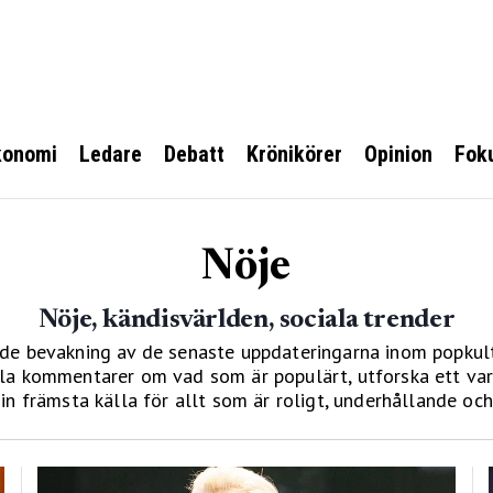
konomi
Ledare
Debatt
Krönikörer
Opinion
Fok
Nöje
Nöje, kändisvärlden, sociala trender
e bevakning av de senaste uppdateringarna inom popkultur
fulla kommentarer om vad som är populärt, utforska ett var
Din främsta källa för allt som är roligt, underhållande oc