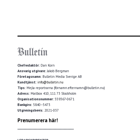
Chefredaktör:
Dan Korn
Ansvarig utgivare:
Jakob Bergman
Företagsnamn:
Bulletin Media Sverige AB
Kundtjänst:
info@bulletin.nu
Tips:
Mejla reportrarna (förnamn.efternamn@bulletin.nu)
Adress:
Mailbox 410, 111 73 Stockholm
Organisationsnummer:
559367-0671
Bankgiro:
5840–5473
Utgivningsbevis:
2021-037
Prenumerera här!
*********************************************