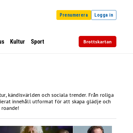
Prenumerera
Logga in
us
Kultur
Sport
Brottskartan
, kändisvärlden och sociala trender. Från roliga
ierat innehåll utformat för att skapa glädje och
h roande!