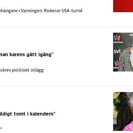
hängare • Varningen: Riskerar USA-turné
nnan karens gått igång”
 skrev politiskt inlägg
äldigt tomt i kalendern”
r”