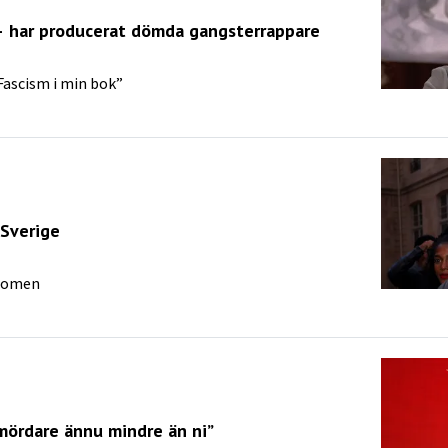
– har producerat dömda gangsterrappare
”Fascism i min bok”
 Sverige
 domen
 mördare ännu mindre än ni”