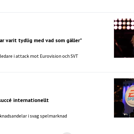
r varit tydlig med vad som gäller”
edare i attack mot Eurovision och SVT
succé internationellt
rknadsandelar i svag spelmarknad