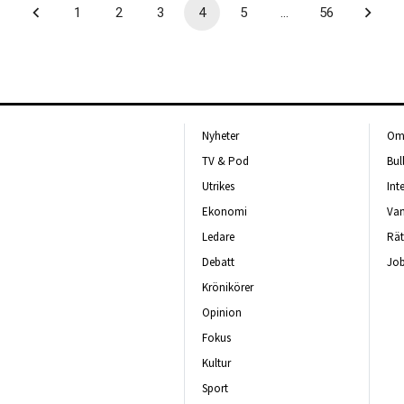
1
2
3
4
5
…
56
Nyheter
Om 
TV & Pod
Bul
Utrikes
Int
Ekonomi
Van
Ledare
Rät
Debatt
Job
Krönikörer
Opinion
Fokus
Kultur
Sport