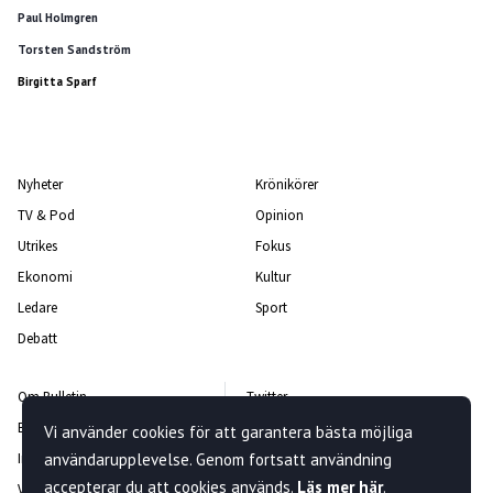
Paul Holmgren
Torsten Sandström
Birgitta Sparf
Nyheter
Krönikörer
TV & Pod
Opinion
Utrikes
Fokus
Ekonomi
Kultur
Ledare
Sport
Debatt
Om Bulletin
Twitter
Bulletin-teamet
Facebook
Vi använder cookies för att garantera bästa möjliga
användarupplevelse. Genom fortsatt användning
Integritetspolicy
Instagram
accepterar du att cookies används.
Läs mer här
.
Vanliga frågor och svar
Kontakta oss