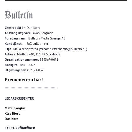
Chefredaktör:
Dan Korn
Ansvarig utgivare:
Jakob Bergman
Företagsnamn:
Bulletin Media Sverige AB
Kundtjänst:
info@bulletin.nu
Tips:
Mejla reportrarna (förnamn.efternamn@bulletin.nu)
Adress:
Mailbox 410, 111 73 Stockholm
Organisationsnummer:
559367-0671
Bankgiro:
5840–5473
Utgivningsbevis:
2021-037
Prenumerera här!
*********************************************
LEDARSKRIBENTER
Mats Skogkär
Klas Hjort
Dan Korn
FASTA KRÖNIKÖRER