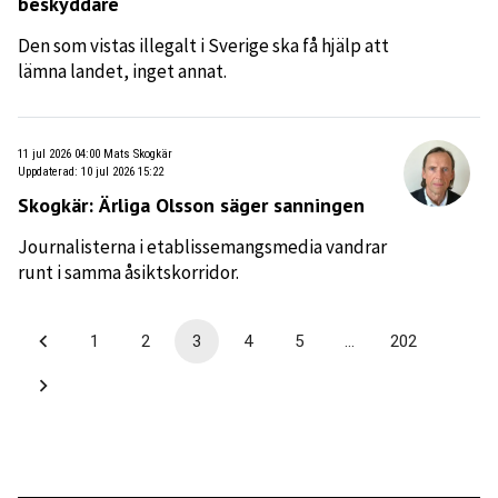
beskyddare
Den som vistas illegalt i Sverige ska få hjälp att
lämna landet, inget annat.
11 jul 2026 04:00
Mats Skogkär
Uppdaterad
:
10 jul 2026 15:22
Skogkär: Ärliga Olsson säger sanningen
Journalisterna i etablissemangsmedia vandrar
runt i samma åsiktskorridor.
1
2
3
4
5
…
202