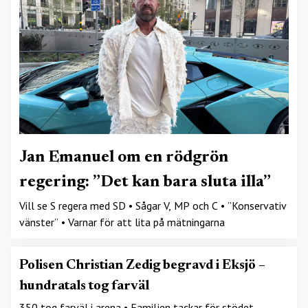
Jan Emanuel om en rödgrön
regering: ”Det kan bara sluta illa”
Vill se S regera med SD • Sågar V, MP och C • ”Konservativ
vänster” • Varnar för att lita på mätningarna
Polisen Christian Zedig begravd i Eksjö –
hundratals tog farväl
350 tog farväl i arena • Familjen tackar för stödet