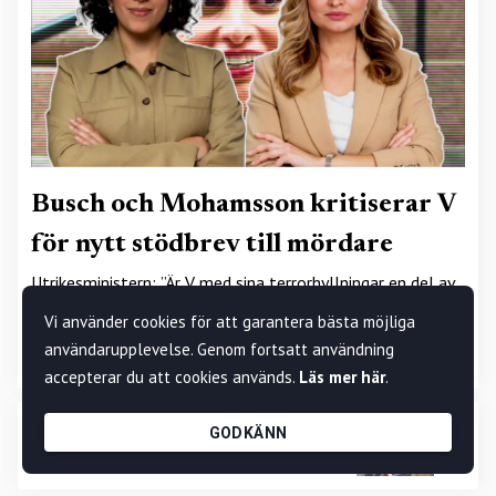
Busch och Mohamsson kritiserar V
för nytt stödbrev till mördare
Utrikesministern: ”Är V med sina terrorhyllningar en del av
regeringsunderlaget eller inte?”• Mohamsson: ”Rötan av
Vi använder cookies för att garantera bästa möjliga
antisemitism och terrorromantik har nått
användarupplevelse. Genom fortsatt användning
riksdagsgruppen”
accepterar du att cookies används.
Läs mer här
.
Fler terrordömda på V:s brevlista –
GODKÄNN
inklusive Arafats kronprins