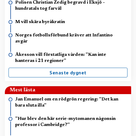
Polisen Christian Zedig begravd i Eksjö –
hundratals tog farväl
M vill skära byråkratin
Norges fotbollsförbund kräver att Infantino
avgår
Åkesson vill förstatliga vården: ”Kan inte
hanteras i 21 regioner”
Senaste dygnet
Mest lästa
Jan Emanuel om en rödgrön regering: ”Det kan
bara sluta illa”
”Hur blev den här serie-mytomanen någonsin
professor i Cambridge?”