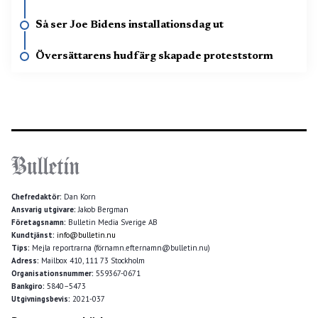
Så ser Joe Bidens installationsdag ut
Översättarens hudfärg skapade proteststorm
Chefredaktör:
Dan Korn
Ansvarig utgivare:
Jakob Bergman
Företagsnamn:
Bulletin Media Sverige AB
Kundtjänst:
info@bulletin.nu
Tips:
Mejla reportrarna (förnamn.efternamn@bulletin.nu)
Adress:
Mailbox 410, 111 73 Stockholm
Organisationsnummer:
559367-0671
Bankgiro:
5840–5473
Utgivningsbevis:
2021-037