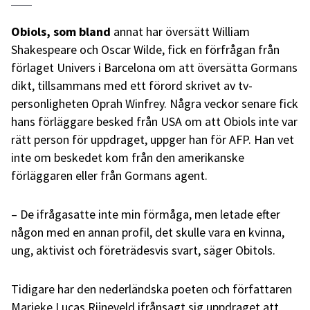
Obiols, som bland
annat har översätt William
Shakespeare och Oscar Wilde, fick en förfrågan från
förlaget Univers i Barcelona om att översätta Gormans
dikt, tillsammans med ett förord skrivet av tv-
personligheten Oprah Winfrey. Några veckor senare fick
hans förläggare besked från USA om att Obiols inte var
rätt person för uppdraget, uppger han för AFP. Han vet
inte om beskedet kom från den amerikanske
förläggaren eller från Gormans agent.
–
De ifrågasatte inte min förmåga, men letade efter
någon med en annan profil, det skulle vara en kvinna,
ung, aktivist och företrädesvis svart, säger Obitols.
Tidigare har den nederländska poeten och författaren
Marieke Lucas Rijneveld ifrånsagt sig uppdraget att