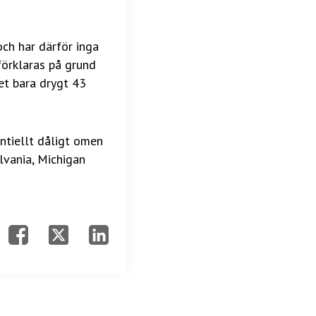
 och har därför inga
förklaras på grund
let bara drygt 43
ntiellt dåligt omen
lvania, Michigan