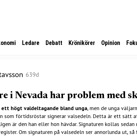
konomi
Ledare
Debatt
Krönikörer
Opinion
Fok
tavsson
639d
re i Nevada har problem med sk
 ett högt valdeltagande bland unga
, men de unga väljar
 som förtidsröstar signerar valsedeln. Detta är ett sätt at
ligen är den han eller hon hävdar. Signaturen kollas seda
 register. Om signaturen på valsedeln ser annorlunda ut, så