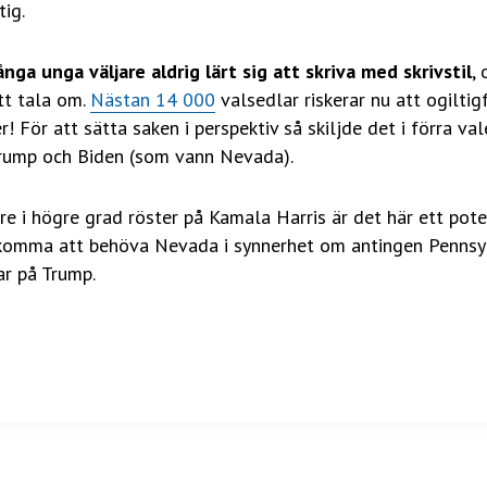
tig.
ga unga väljare aldrig lärt sig att skriva med skrivstil
,
att tala om.
Nästan 14 000
valsedlar riskerar nu att ogiltig
r! För att sätta saken i perspektiv så skiljde det i förra va
Trump och Biden (som vann Nevada).
e i högre grad röster på Kamala Harris är det här ett pote
 komma att behöva Nevada i synnerhet om antingen Pennsy
ar på Trump.