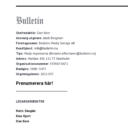
Chefredaktör:
Dan Korn
Ansvarig utgivare:
Jakob Bergman
Företagsnamn:
Bulletin Media Sverige AB
Kundtjänst:
info@bulletin.nu
Tips:
Mejla reportrarna (förnamn.efternamn@bulletin.nu)
Adress:
Mailbox 410, 111 73 Stockholm
Organisationsnummer:
559367-0671
Bankgiro:
5840–5473
Utgivningsbevis:
2021-037
Prenumerera här!
*********************************************
LEDARSKRIBENTER
Mats Skogkär
Klas Hjort
Dan Korn