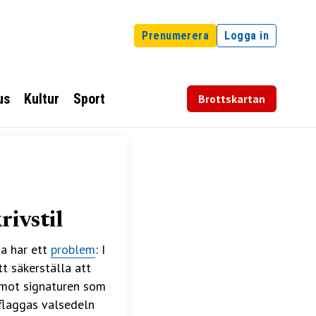
Prenumerera
Logga in
us
Kultur
Sport
Brottskartan
rivstil
na har ett
problem
: I
t säkerställa att
n mot signaturen som
 flaggas valsedeln