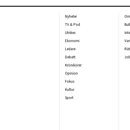
Nyheter
Om 
TV & Pod
Bul
Utrikes
Int
Ekonomi
Van
Ledare
Rät
Debatt
Job
Krönikörer
Opinion
Fokus
Kultur
Sport