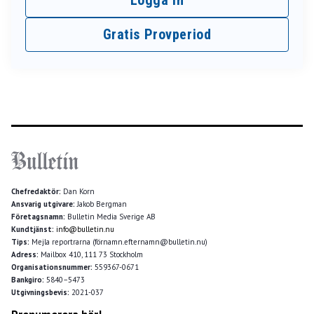
Logga In
Gratis Provperiod
Chefredaktör:
Dan Korn
Ansvarig utgivare:
Jakob Bergman
Företagsnamn:
Bulletin Media Sverige AB
Kundtjänst:
info@bulletin.nu
Tips:
Mejla reportrarna (förnamn.efternamn@bulletin.nu)
Adress:
Mailbox 410, 111 73 Stockholm
Organisationsnummer:
559367-0671
Bankgiro:
5840–5473
Utgivningsbevis:
2021-037