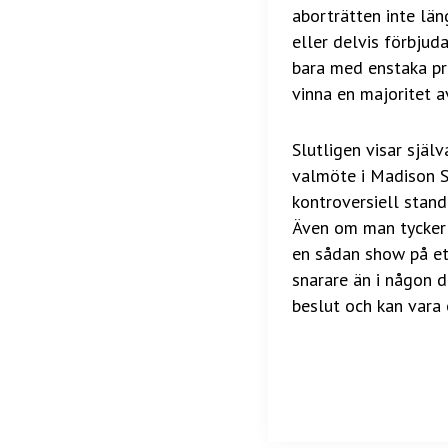
aborträtten inte län
eller delvis förbju
bara med enstaka pr
vinna en majoritet a
Slutligen visar själ
valmöte i Madison Sq
kontroversiell stand
Även om man tycker a
en sådan show på et
snarare än i någon 
beslut och kan vara 