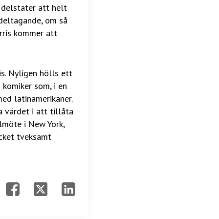
delstater att helt
ldeltagande, om så
rris kommer att
s. Nyligen hölls ett
 komiker som, i en
med latinamerikaner.
värdet i att tillåta
lmöte i New York,
ycket tveksamt