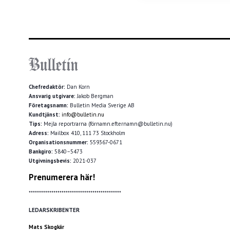
Chefredaktör:
Dan Korn
Ansvarig utgivare:
Jakob Bergman
Företagsnamn:
Bulletin Media Sverige AB
Kundtjänst:
info@bulletin.nu
Tips:
Mejla reportrarna (förnamn.efternamn@bulletin.nu)
Adress:
Mailbox 410, 111 73 Stockholm
Organisationsnummer:
559367-0671
Bankgiro:
5840–5473
Utgivningsbevis:
2021-037
Prenumerera här!
*********************************************
LEDARSKRIBENTER
Mats Skogkär