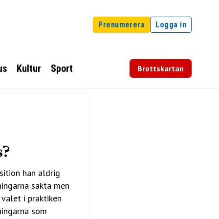
Prenumerera
Logga in
us
Kultur
Sport
Brottskartan
s?
ition han aldrig
tningarna sakta men
 valet i praktiken
tningarna som