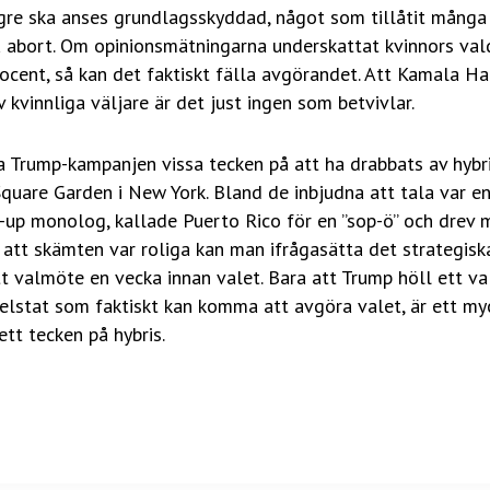
gre ska anses grundlagsskyddad, något som tillåtit många 
da abort. Om opinionsmätningarna underskattat kvinnors va
ocent, så kan det faktiskt fälla avgörandet. Att Kamala Ha
v kvinnliga väljare är det just ingen som betvivlar.
va Trump-kampanjen vissa tecken på att ha drabbats av hybri
uare Garden i New York. Bland de inbjudna att tala var en
-up monolog, kallade Puerto Rico för en ”sop-ö” och drev 
tt skämten var roliga kan man ifrågasätta det strategiska 
t valmöte en vecka innan valet. Bara att Trump höll ett va
delstat som faktiskt kan komma att avgöra valet, är ett m
ett tecken på hybris.