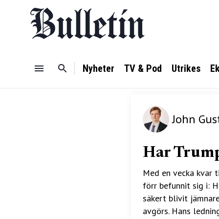
Nyheter
TV & Pod
Utrikes
E
John Gus
Har Trump
Med en vecka kvar ti
förr befunnit sig i:
säkert blivit jämnare
avgörs. Hans lednin