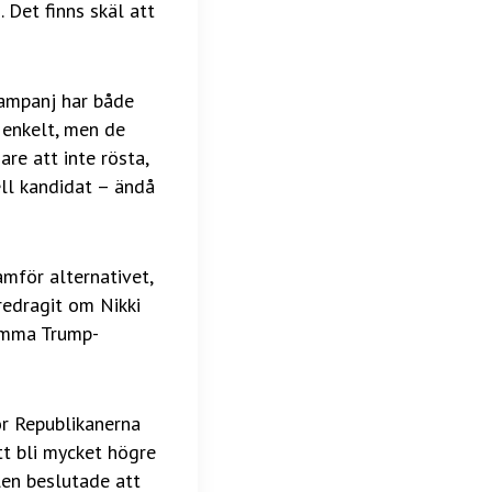
 Det finns skäl att
kampanj har både
 enkelt, men de
re att inte rösta,
ll kandidat – ändå
mför alternativet,
redragit om Nikki
jumma Trump-
ör Republikanerna
tt bli mycket högre
en beslutade att