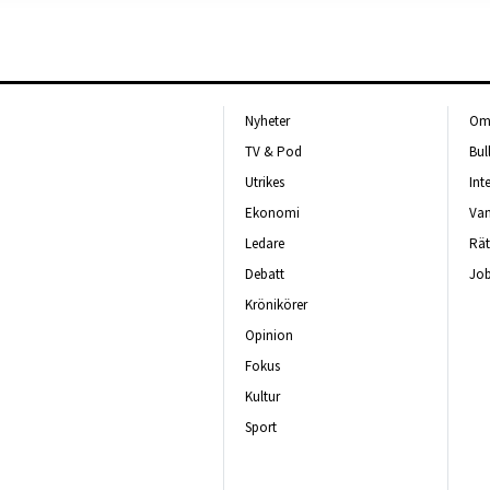
Nyheter
Om 
TV & Pod
Bul
Utrikes
Int
Ekonomi
Van
Ledare
Rät
Debatt
Job
Krönikörer
Opinion
Fokus
Kultur
Sport