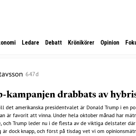
konomi
Ledare
Debatt
Krönikörer
Opinion
Fok
tavsson
647d
-kampanjen drabbats av hybri
ll det amerikanska presidentvalet är Donald Trump i en pos
 Han är favorit att vinna. Under hela oktober månad har mä
, och Trump leder nu i de flesta av de viktiga delstater där
g är dock knapp, och först på tisdag vet vi om opinionsmä