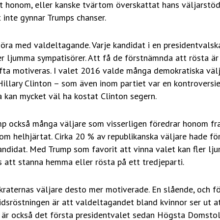
t honom, eller kanske tvärtom överskattat hans väljarstöd.
t inte gynnar Trumps chanser.
göra med valdeltagande. Varje kandidat i en presidentvals
er ljumma sympatisörer. Att få de förstnämnda att rösta är
ta motiveras. I valet 2016 valde många demokratiska välja
illary Clinton – som även inom partiet var en kontroversie
ta kan mycket väl ha kostat Clinton segern.
ump också många väljare som visserligen föredrar honom fra
m helhjärtat. Cirka 20 % av republikanska väljare hade fö
andidat. Med Trump som favorit att vinna valet kan fler l
 att stanna hemma eller rösta på ett tredjeparti.
kraternas väljare desto mer motiverade. En slående, och f
idsröstningen är att valdeltagandet bland kvinnor ser ut a
 är också det första presidentvalet sedan Högsta Domstol