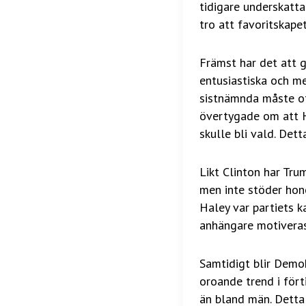
tidigare underskatta
tro att favoritskape
Främst har det att 
entusiastiska och m
sistnämnda måste of
övertygade om att H
skulle bli vald. Det
Likt Clinton har Tr
men inte stöder hono
Haley var partiets k
anhängare motiveras
Samtidigt blir Demo
oroande trend i fört
än bland män. Detta