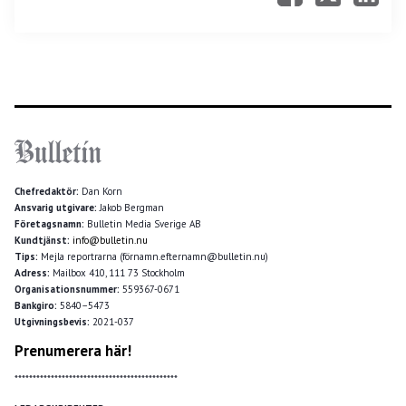
Chefredaktör:
Dan Korn
Ansvarig utgivare:
Jakob Bergman
Företagsnamn:
Bulletin Media Sverige AB
Kundtjänst:
info@bulletin.nu
Tips:
Mejla reportrarna (förnamn.efternamn@bulletin.nu)
Adress:
Mailbox 410, 111 73 Stockholm
Organisationsnummer:
559367-0671
Bankgiro:
5840–5473
Utgivningsbevis:
2021-037
Prenumerera här!
*********************************************