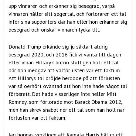
upp vinnaren och erkänner sig besegrad, varpå
vinnaren håller sitt segertal, och förloraren ett tal
inför sina supporters där han eller hon erkänner sig
besegrad och önskar vinnaren lycka till.
Donald Trump erkände sig ju såklart aldrig
besegrad 2020, och 2016 fick vi vänta till dagen
efter innan Hillary Clinton slutligen höll ett tal
där hon medgav att valförlusten var ett faktum.
Att Hillarys tal dröjde berodde på att förlusten
var så oerhört oväntad att hon inte hade något tal
förberett. Det hade visserligen inte heller Mitt
Romney, som förlorade mot Barack Obama 2012,
men han skrev snabbt ner ett tal som han höll när
förlusten var ett faktum.
Jag hoppas verkligen att Kamala Harris håller ett