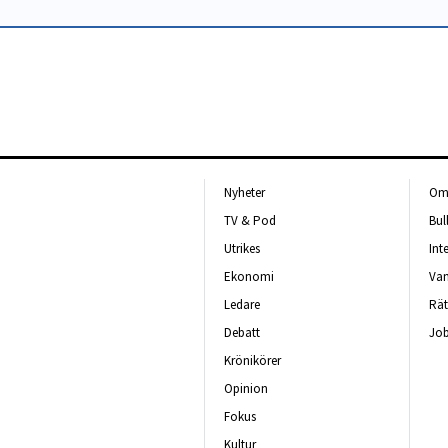
Nyheter
Om 
TV & Pod
Bul
Utrikes
Int
Ekonomi
Van
Ledare
Rät
Debatt
Job
Krönikörer
Opinion
Fokus
Kultur