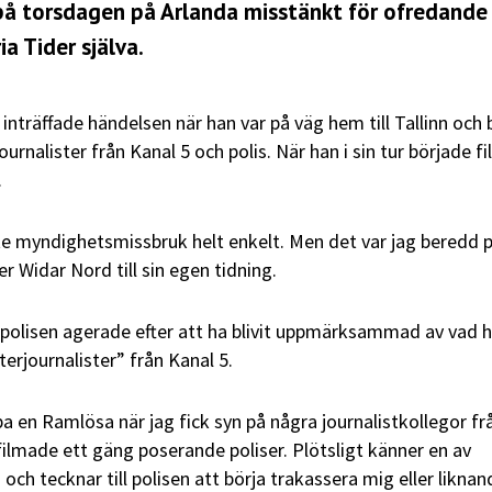
 på torsdagen på Arlanda misstänkt för ofredande
a Tider själva.
 inträffade händelsen när han var på väg hem till Tallinn och 
ournalister från Kanal 5 och polis. När han i sin tur började f
.
ite myndighetsmissbruk helt enkelt. Men det var jag beredd p
ger Widar Nord till sin egen tidning.
polisen agerade efter att ha blivit uppmärksammad av vad 
erjournalister” från Kanal 5.
a en Ramlösa när jag fick syn på några journalistkollegor fr
ilmade ett gäng poserande poliser. Plötsligt känner en av
 och tecknar till polisen att börja trakassera mig eller liknan