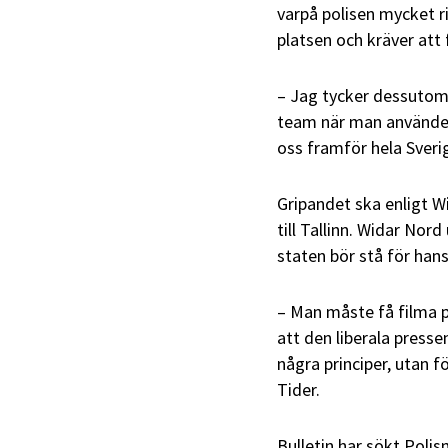
varpå polisen mycket ri
platsen och kräver att 
– Jag tycker dessutom 
team när man använder
oss framför hela Sverig
Gripandet ska enligt W
till Tallinn. Widar Nor
staten bör stå för hans
– Man måste få filma po
att den liberala presse
några principer, utan f
Tider.
Bulletin har sökt Pol