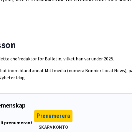
sson
detta chefredaktör för Bulletin, vilket han var under 2025.
obbat inom bland annat Mittmedia (numera Bonnier Local News), p
Nyheter Idag.
gemenskap
Prenumerera
li
prenumerant
.
SKAPA KONTO