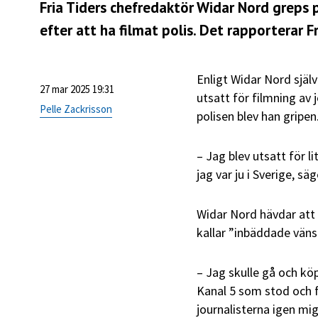
Fria Tiders chefredaktör Widar Nord greps
efter att ha filmat polis.
Det rapporterar Fri
Enligt Widar Nord själv
27 mar 2025 19:31
utsatt för filmning av j
Pelle Zackrisson
polisen blev han gripen
– Jag blev utsatt för l
jag var ju i Sverige, sä
Widar Nord hävdar att 
kallar ”inbäddade vänst
– Jag skulle gå och köp
Kanal 5 som stod och f
journalisterna igen mig