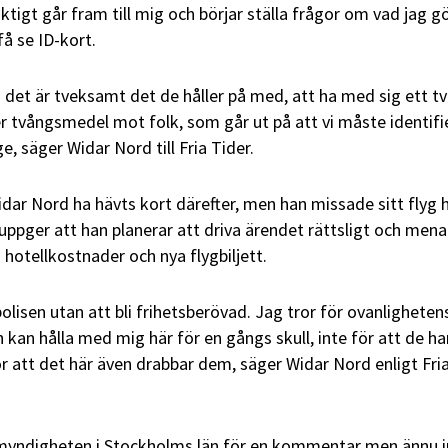
ktigt går fram till mig och börjar ställa frågor om vad jag g
få se ID-kort.
det är tveksamt det de håller på med, att ha med sig ett tv
 tvångsmedel mot folk, som går ut på att vi måste identifi
e, säger Widar Nord till Fria Tider.
idar Nord ha hävts kort därefter, men han missade sitt flyg
d uppger att han planerar att driva ärendet rättsligt och mena
 hotellkostnader och nya flygbiljett.
lisen utan att bli frihetsberövad. Jag tror för ovanlighetens
n kan hålla med mig här för en gångs skull, inte för att de ha
ör att det här även drabbar dem, säger Widar Nord enligt Fri
ismyndigheten i Stockholms län för en kommentar men ännu i