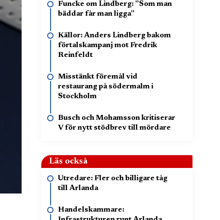
Funcke om Lindberg: ”Som man
bäddar får man ligga”
Källor: Anders Lindberg bakom
förtalskampanj mot Fredrik
Reinfeldt
Misstänkt föremål vid
restaurang på södermalm i
Stockholm
Busch och Mohamsson kritiserar
V för nytt stödbrev till mördare
Läs också
Utredare: Fler och billigare tåg
till Arlanda
Handelskammare:
Infrastrukturen runt Arlanda