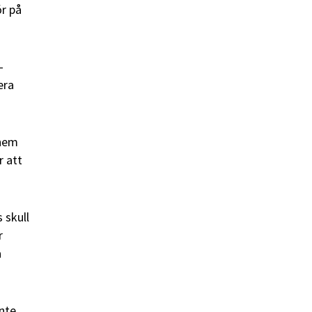
ör på
-
era
 hem
r att
 skull
r
a
nte