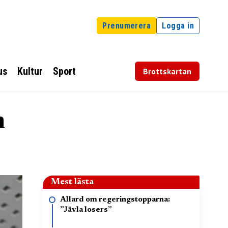
Prenumerera
Logga in
us
Kultur
Sport
Brottskartan
n
Mest lästa
Allard om regeringstopparna:
”Jävla losers”