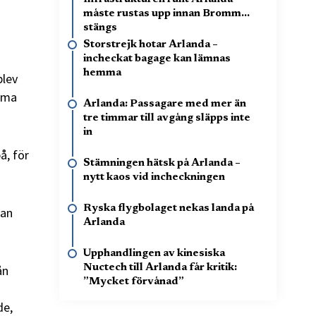
måste rustas upp innan Bromma
stängs
Storstrejk hotar Arlanda –
incheckat bagage kan lämnas
hemma
blev
ilma
Arlanda: Passagare med mer än
tre timmar till avgång släpps inte
in
å, för
Stämningen hätsk på Arlanda –
nytt kaos vid incheckningen
Ryska flygbolaget nekas landa på
han
Arlanda
Upphandlingen av kinesiska
ån
Nuctech till Arlanda får kritik:
”Mycket förvånad”
de,