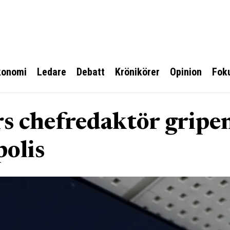
konomi
Ledare
Debatt
Krönikörer
Opinion
Fok
rs chefredaktör gripe
polis