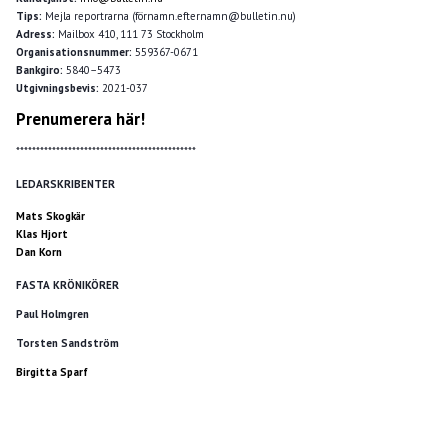
Tips:
Mejla reportrarna (förnamn.efternamn@bulletin.nu)
Adress:
Mailbox 410, 111 73 Stockholm
Organisationsnummer:
559367-0671
Bankgiro:
5840–5473
Utgivningsbevis:
2021-037
Prenumerera här!
*********************************************
LEDARSKRIBENTER
Mats Skogkär
Klas Hjort
Dan Korn
FASTA KRÖNIKÖRER
Paul Holmgren
Torsten Sandström
Birgitta Sparf