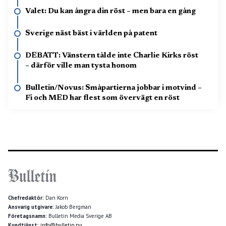
Valet: Du kan ångra din röst – men bara en gång
Sverige näst bäst i världen på patent
DEBATT: Vänstern tålde inte Charlie Kirks röst
– därför ville man tysta honom
Bulletin/Novus: Småpartierna jobbar i motvind –
Fi och MED har flest som övervägt en röst
Chefredaktör:
Dan Korn
Ansvarig utgivare:
Jakob Bergman
Företagsnamn:
Bulletin Media Sverige AB
Kundtjänst:
info@bulletin.nu