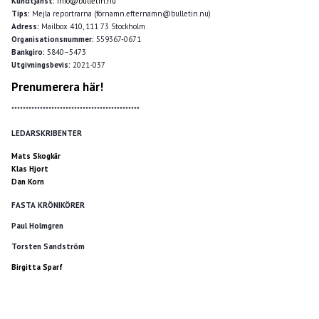
Kundtjänst:
info@bulletin.nu
Tips:
Mejla reportrarna (förnamn.efternamn@bulletin.nu)
Adress:
Mailbox 410, 111 73 Stockholm
Organisationsnummer:
559367-0671
Bankgiro:
5840–5473
Utgivningsbevis:
2021-037
Prenumerera här!
*********************************************
LEDARSKRIBENTER
Mats Skogkär
Klas Hjort
Dan Korn
FASTA KRÖNIKÖRER
Paul Holmgren
Torsten Sandström
Birgitta Sparf