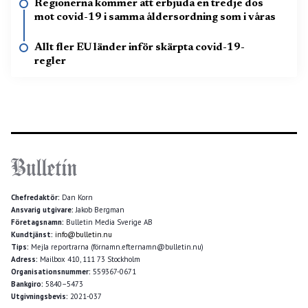
Regionerna kommer att erbjuda en tredje dos
mot covid-19 i samma åldersordning som i våras
Allt fler EU länder inför skärpta covid-19-
regler
Chefredaktör:
Dan Korn
Ansvarig utgivare:
Jakob Bergman
Företagsnamn:
Bulletin Media Sverige AB
Kundtjänst:
info@bulletin.nu
Tips:
Mejla reportrarna (förnamn.efternamn@bulletin.nu)
Adress:
Mailbox 410, 111 73 Stockholm
Organisationsnummer:
559367-0671
Bankgiro:
5840–5473
Utgivningsbevis:
2021-037