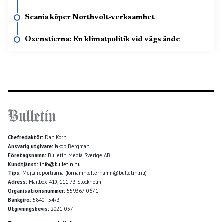
Scania köper Northvolt-verksamhet
Oxenstierna: En klimatpolitik vid vägs ände
Chefredaktör:
Dan Korn
Ansvarig utgivare:
Jakob Bergman
Företagsnamn:
Bulletin Media Sverige AB
Kundtjänst:
info@bulletin.nu
Tips:
Mejla reportrarna (förnamn.efternamn@bulletin.nu)
Adress:
Mailbox 410, 111 73 Stockholm
Organisationsnummer:
559367-0671
Bankgiro:
5840–5473
Utgivningsbevis:
2021-037