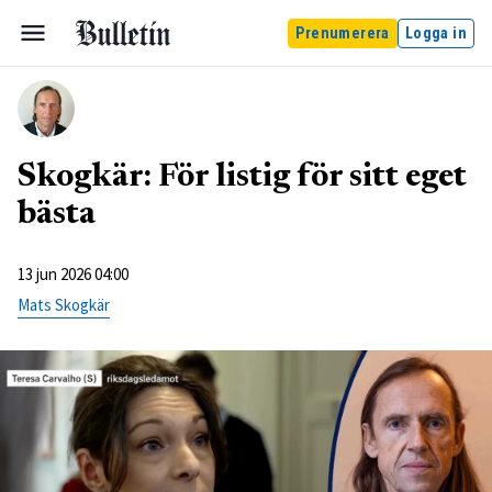
Prenumerera
Logga in
Skogkär: För listig för sitt eget
bästa
13 jun 2026 04:00
Mats Skogkär