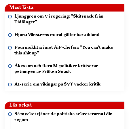
Mest lästa
Ljunggren om V i regering: ”Skitsnack från
Tidölaget”
Hjort: Vänsterns moral gäller bara ibland
Pourmokhtari mot AiP-chefen: ”You can’t make
this shit up”
Åkesson och flera M-politiker kritiserar
petningen av Fröken Snusk
AI-serie om vikingar på SVT väcker kritik
Läs också
Så mycket tjänar de politiska sekreterarna i din
region