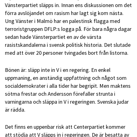
Vänsterpartiet släpps in. Innan ens diskussionen om det
förra avslöjandet om rasism har lagt sig kom nästa.
Ung Vänster i Malmö har en palestinsk flagga med
terroristgruppen DFLP:s logga på. För bara några dagar
sedan hade Vänsterpartiet en av de värsta
rasistskandalerna i svensk politisk historia. Det slutade
med att över 20 personer tvingades bort från listorna.
Bönen är: släpp inte in V i en regering. En enkel
uppmaning, en anständig uppfattning och något som
socialdemokrater i alla tider har begripit. Men maktens
sötma frestar och Andersson förefaller strunta i
varningarna och släppa in V i regeringen. Svenska judar
är rädda.
Det finns en uppenbar risk att Centerpartiet kommer
att stödja att V släpps in i regeringen. De är besatta av