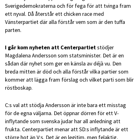
Sverigedemokraterna och för fega för att tvinga fram
ett nyval. Då återstår ett chicken race med
Vänsterpartiet där alla förstår vem som är den tuffa
parten.
I går kom nyheten att Centerpartiet
stödjer
Magdalena Andersson som statsminister. Det är en
sådan där nyhet som ger en känsla av déjà vu. Den
breda mitten är död och alla förstår vilka partier som
kommer att lägga fram förslag och vilket parti som blir
röstboskap.
C:s val att stödja Andersson är inte bara ett misstag
för de egna väljarna. Det öppnar dörren för ett V-
inflytande som svenska judar har all anledning att
frukta. Centerpartiet menar att SD:s inflytande är ett
större hot än V:s. Det är en legitim, men felaktig,