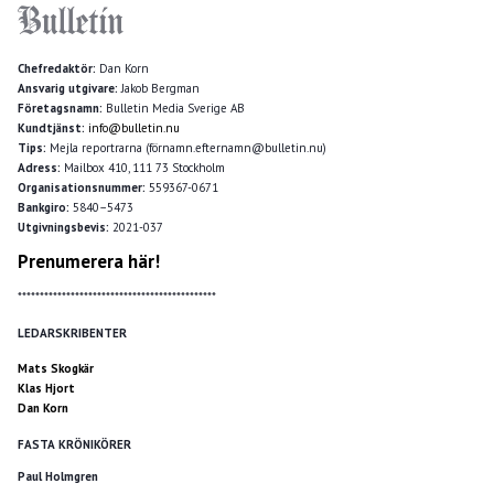
Chefredaktör:
Dan Korn
Ansvarig utgivare:
Jakob Bergman
Företagsnamn:
Bulletin Media Sverige AB
Kundtjänst:
info@bulletin.nu
Tips:
Mejla reportrarna (förnamn.efternamn@bulletin.nu)
Adress:
Mailbox 410, 111 73 Stockholm
Organisationsnummer:
559367-0671
Bankgiro:
5840–5473
Utgivningsbevis:
2021-037
Prenumerera här!
*********************************************
LEDARSKRIBENTER
Mats Skogkär
Klas Hjort
Dan Korn
FASTA KRÖNIKÖRER
Paul Holmgren