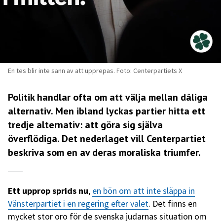
En tes blir inte sann av att upprepas. Foto: Centerpartiets X
Politik handlar ofta om att välja mellan dåliga
alternativ. Men ibland lyckas partier hitta ett
tredje alternativ: att göra sig själva
överflödiga. Det nederlaget vill Centerpartiet
beskriva som en av deras moraliska triumfer.
Ett upprop sprids nu
,
en bön om att inte släppa in
Vänsterpartiet i en regering efter valet
. Det finns en
mycket stor oro för de svenska judarnas situation om