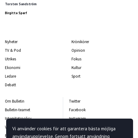
Torsten Sandström
Birgitta Sparf
Nyheter
Krönikörer
TV & Pod
Opinion
Utrikes
Fokus
Ekonomi
Kultur
Ledare
Sport
Debatt
Om Bulletin
Twitter
Bulletin-teamet
Facebook
Integritetspolicy
Instagram
Vanliga frågor och svar
Kontakta oss
Vi använder cookies för att garantera bästa möjliga
Rättelsepolicy
Nyhetsbrev
användarupplevelse. Genom fortsatt användning