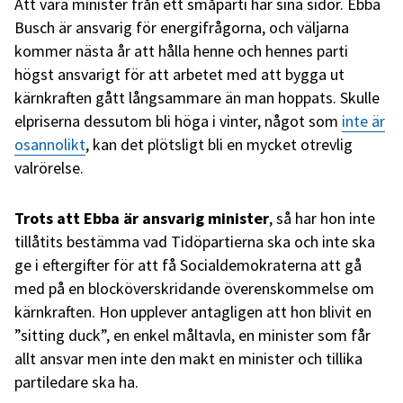
Att vara minister från ett småparti har sina sidor. Ebba
Busch är ansvarig för energifrågorna, och väljarna
kommer nästa år att hålla henne och hennes parti
högst ansvarigt för att arbetet med att bygga ut
kärnkraften gått långsammare än man hoppats. Skulle
elpriserna dessutom bli höga i vinter, något som
inte är
osannolikt
, kan det plötsligt bli en mycket otrevlig
valrörelse.
Trots att Ebba är ansvarig minister
, så har hon inte
tillåtits bestämma vad Tidöpartierna ska och inte ska
ge i eftergifter för att få Socialdemokraterna att gå
med på en blocköverskridande överenskommelse om
kärnkraften. Hon upplever antagligen att hon blivit en
”sitting duck”, en enkel måltavla, en minister som får
allt ansvar men inte den makt en minister och tillika
partiledare ska ha.