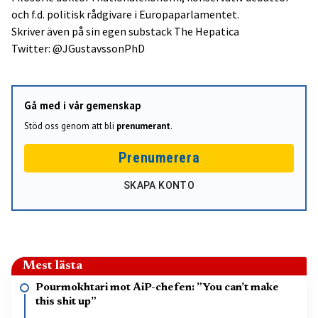
och f.d. politisk rådgivare i Europaparlamentet.
Skriver även på sin egen substack
The Hepatica
Twitter: @JGustavssonPhD
Gå med i vår gemenskap
Stöd oss genom att bli
prenumerant
.
Prenumerera
SKAPA KONTO
Mest lästa
Pourmokhtari mot AiP-chefen: ”You can’t make
this shit up”