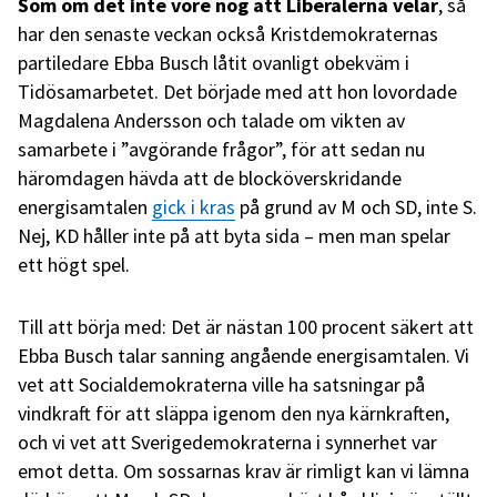
Som om det inte vore nog att Liberalerna velar
, så
har den senaste veckan också Kristdemokraternas
partiledare Ebba Busch låtit ovanligt obekväm i
Tidösamarbetet. Det började med att hon lovordade
Magdalena Andersson och talade om vikten av
samarbete i ”avgörande frågor”, för att sedan nu
häromdagen hävda att de blocköverskridande
energisamtalen
gick i kras
på grund av M och SD, inte S.
Nej, KD håller inte på att byta sida – men man spelar
ett högt spel.
Till att börja med: Det är nästan 100 procent säkert att
Ebba Busch talar sanning angående energisamtalen. Vi
vet att Socialdemokraterna ville ha satsningar på
vindkraft för att släppa igenom den nya kärnkraften,
och vi vet att Sverigedemokraterna i synnerhet var
emot detta. Om sossarnas krav är rimligt kan vi lämna