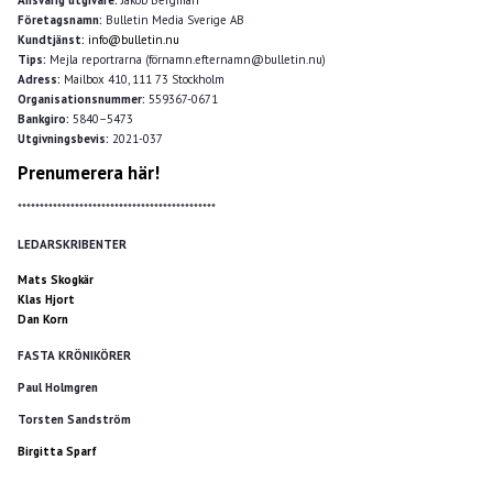
Företagsnamn:
Bulletin Media Sverige AB
Kundtjänst:
info@bulletin.nu
Tips:
Mejla reportrarna (förnamn.efternamn@bulletin.nu)
Adress:
Mailbox 410, 111 73 Stockholm
Organisationsnummer:
559367-0671
Bankgiro:
5840–5473
Utgivningsbevis:
2021-037
Prenumerera här!
*********************************************
LEDARSKRIBENTER
Mats Skogkär
Klas Hjort
Dan Korn
FASTA KRÖNIKÖRER
Paul Holmgren
Torsten Sandström
Birgitta Sparf