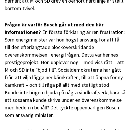
därhän; att M och SD drev en oerhört hård linje är ställt
bortom tvivel.
Frågan är varför Busch går ut med den här
informationen?
En första förklaring är ren frustration:
Som energiminister var hon högst ansvarig för att få
till den efterlängtade blocköverskridande
överenskommelsen i energifrågan. Detta var hennes
prestigeprojekt. Hon upplever nog – med viss rätt – att
M och SD inte ”bjöd till”. Socialdemokraterna har gått
från att vilja lägga ner kärnkraften, till att öppna för ny
kärnkraft – och till råga på allt med statligt stöd!
Kunde inte högern bjuda på några vindkraftverk, bara så
att sossarna kunde skriva under en överenskommelse
med hedern i behåll? Det tyckte uppenbarligen Busch
som ansvarig minister.