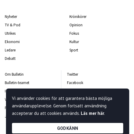
Nyheter
Krönikörer
TV & Pod
Opinion
Utrikes
Fokus
Ekonomi
Kultur
Ledare
Sport
Debatt
Om Bulletin
Twitter
Bulletin-teamet
Facebook
Integritetspolicy
Instagram
Vi använder cookies för att garantera bästa möjliga
Vanliga frågor och svar
Kontakta oss
användarupplevelse. Genom fortsatt användning
Rättelsepolicy
Nyhetsbrev
accepterar du att cookies används.
Läs mer här
.
Jobba hos oss
GODKÄNN