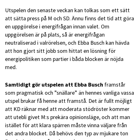
Utspelen den senaste veckan kan tolkas som ett sätt
att sätta press på M och SD. Ännu finns det tid att göra
en uppgörelse i energifrågan innan valet. Om
uppgörelsen är på plats, så är energifrågan
neutraliserad i valrörelsen, och Ebba Busch kan hävda
att hon gjort sitt jobb som hittat en lösning för
energipolitiken som partier i båda blocken är nöjda
med.
Samtidigt gör utspelen att Ebba Busch
framstår
som pragmatisk och ”snällare” än hennes vanliga vassa
utspel brukar få henne att framstå. Det är fullt möjligt
att KD räknar med att moderata stödröster kommer
att utebli givet M:s prekära opinionsläge, och att man
istället för att klara spärren måste vinna väljare från
det andra blocket. Då behövs den typ av mjukare ton