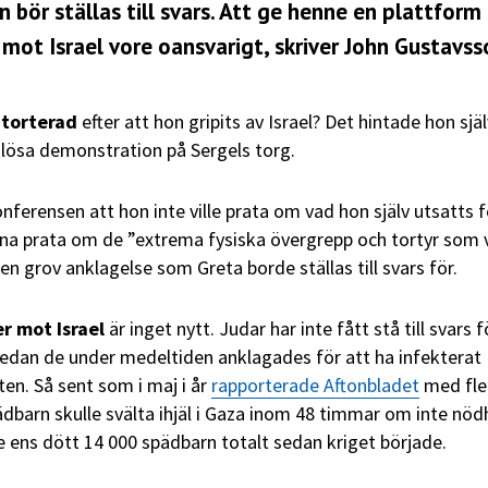
 bör ställas till svars. Att ge henne en plattform
mot Israel vore oansvarigt, skriver John Gustavss
 torterad
efter att hon gripits av Israel? Det hintade hon sjä
ösa demonstration på Sergels torg.
ferensen att hon inte ville prata om vad hon själv utsatts f
na prata om de ”extrema fysiska övergrepp och tortyr som 
 en grov anklagelse som Greta borde ställas till svars för.
r mot Israel
är inget nytt. Judar har inte fått stå till svars f
edan de under medeltiden anklagades för att ha infekterat
en. Så sent som i maj i år
rapporterade Aftonbladet
med fle
ädbarn skulle svälta ihjäl i Gaza inom 48 timmar om inte nöd
te ens dött 14 000 spädbarn totalt sedan kriget började.