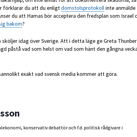
r förklarar du att du enligt
domstolsprotokoll
inte anmälde
Anser du att Hamas bör acceptera den fredsplan som Israel 
 sig bakom
?
 sköljer idag över Sverige. Att i detta läge ge Greta Thunbe
agd påstå vad som helst om vad som hänt den gångna veck
 sannolikt exakt vad svensk media kommer att göra.
vsson
alekonomi, konservativ debattör och f.d. politisk rådgivare i