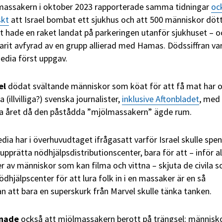
 massakern i oktober 2023 rapporterade samma tidningar
oc
skt
att Israel bombat ett sjukhus och att 500 människor dött
ket hade en raket landat på parkeringen utanför sjukhuset – o
varit avfyrad av en grupp allierad med Hamas. Dödssiffran var
media först uppgav.
el
dödat svältande människor som köat för att få mat har 
(illvilliga?) svenska journalister,
inklusive Aftonbladet
, med 
örra året då den påstådda ”mjölmassakern” ägde rum.
dia har i överhuvudtaget ifrågasatt varför Israel skulle spe
 upprätta nödhjälpsdistributionscenter, bara för att – inför al
av människor som kan filma och vittna – skjuta de civila 
hjälpscenter för att lura folk in i en massaker är en så
an att bara en superskurk från Marvel skulle tänka tanken.
enade
också att mjölmassakern berott på trängsel: människ