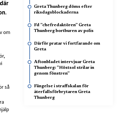
 där
Greta Thunberg döms efter
on.
riksdagsblockaderna
Fd ”chefredaktören” Greta
lv om
Thunberg bortburen av polis
Därför pratar vi fortfarande om
Greta
ör,
vi
Aftonbladet intervjuar Greta
Thunberg: ”Höstsol strilar in
genom fönstren”
ör så
Fängelse i straffskalan för
återfallsförbrytaren Greta
Thunberg
ra
hjälp