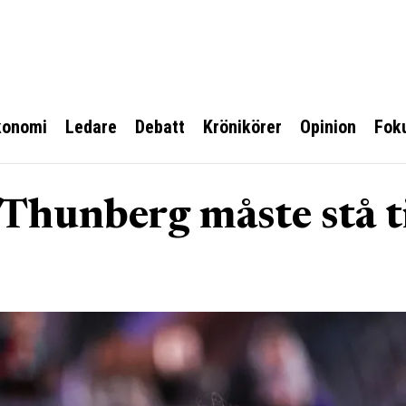
konomi
Ledare
Debatt
Krönikörer
Opinion
Fok
Thunberg måste stå ti