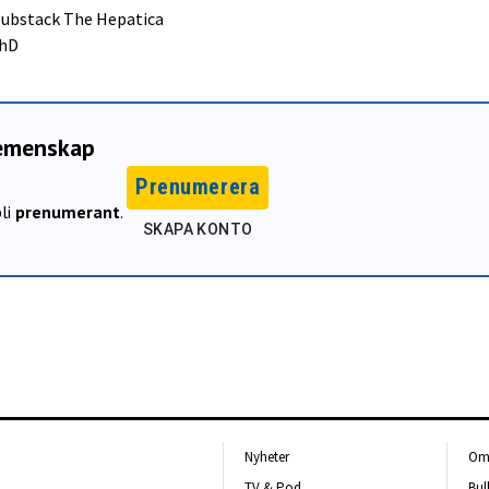
 substack
The Hepatica
PhD
gemenskap
Prenumerera
li
prenumerant
.
SKAPA KONTO
Nyheter
Om 
TV & Pod
Bul