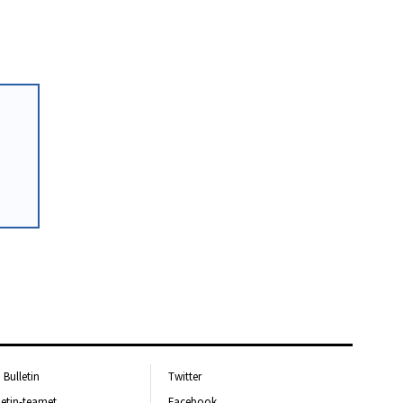
Bulletin
Twitter
letin-teamet
Facebook