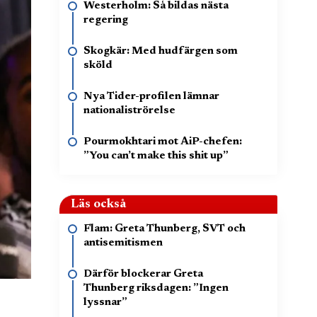
Westerholm: Så bildas nästa
regering
Skogkär: Med hudfärgen som
sköld
Nya Tider-profilen lämnar
nationaliströrelse
Pourmokhtari mot AiP-chefen:
”You can’t make this shit up”
Läs också
Flam: Greta Thunberg, SVT och
antisemitismen
Därför blockerar Greta
Thunberg riksdagen: ”Ingen
lyssnar”