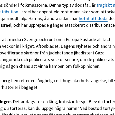
pas sönder i folkmassorna. Denna typ av dödsfall är
tragiskt 
stribution
. Israel har öppnat eld mot människor som attack
stjäla nödhjälp. Hamas, å andra sidan, har
hotat att döda
de
 Israel, och har upprepade gånger attackerat distributionsce
 att media i Sverige och runt om i Europa kastade all fact-
 veckor in i kriget. Aftonbladet, Dagens Nyheter och andra h
 overifierade skrönor från judehatande jihadister i Gaza.
dangömda och publicerats veckor senare, om de publicerats a
drig någon chans att vinna kampen om folkopinionen.
rg hem efter en långhelg i ett högsäkerhetsfängelse, till 
rhistorier i bagaget.
ängre.
Det är dags för en lång, kritisk intervju: Blev du torter
 såg du torteras; kan du uppge några namn? Vad bestod tortyr
 läkarhjälp, om inte annat för att dokumentera skadorna, så