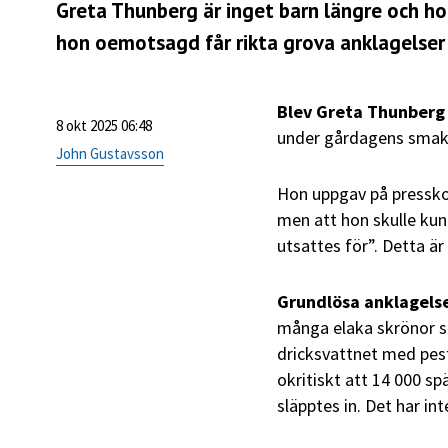
Greta Thunberg är inget barn längre och hon
hon oemotsagd får rikta grova anklagelser 
Blev Greta Thunberg
8 okt 2025 06:48
under gårdagens smakl
John Gustavsson
Hon uppgav på presskon
men att hon skulle kun
utsattes för”. Detta är
Grundlösa anklagelse
många elaka skrönor s
dricksvattnet med pest
okritiskt att 14 000 sp
släpptes in. Det har in