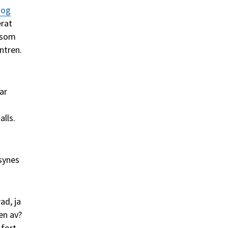
nog
erat
 som
ntren.
ar
lls.
synes
ad, ja
en av?
 fort