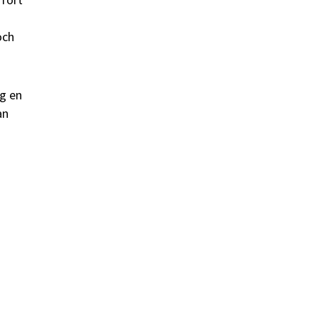
och
rg en
an