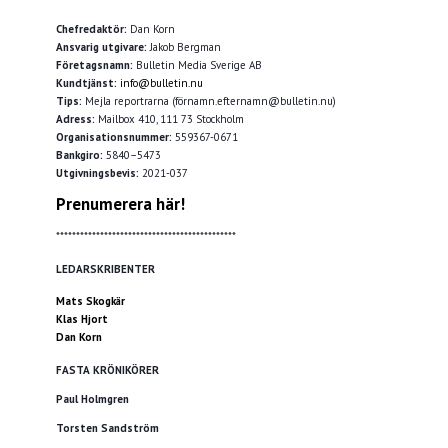
Chefredaktör:
Dan Korn
Ansvarig utgivare:
Jakob Bergman
Företagsnamn:
Bulletin Media Sverige AB
Kundtjänst:
info@bulletin.nu
Tips:
Mejla reportrarna (förnamn.efternamn@bulletin.nu)
Adress:
Mailbox 410, 111 73 Stockholm
Organisationsnummer:
559367-0671
Bankgiro:
5840–5473
Utgivningsbevis:
2021-037
Prenumerera här!
*********************************************
LEDARSKRIBENTER
Mats Skogkär
Klas Hjort
Dan Korn
FASTA KRÖNIKÖRER
Paul Holmgren
Torsten Sandström