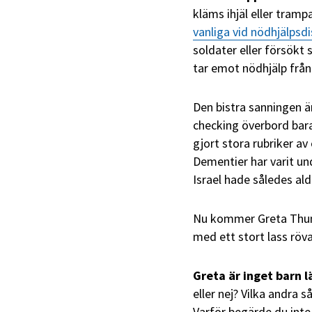
kläms ihjäl eller tram
vanliga vid nödhjälpsdi
soldater eller försökt 
tar emot nödhjälp från
Den bistra sanningen är
checking överbord bara
gjort stora rubriker av
Dementier har varit un
Israel hade således al
Nu kommer Greta Thunbe
med ett stort lass röva
Greta är inget barn l
eller nej? Vilka andra
Varför begärde du inte