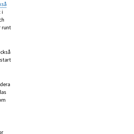
kså
 i
ch
 runt
också
start
ndera
las
som
or