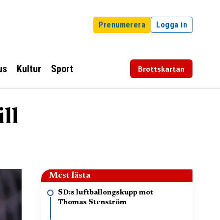
Prenumerera
Logga in
us
Kultur
Sport
Brottskartan
ll
Mest lästa
SD:s luftballongskupp mot
Thomas Stenström