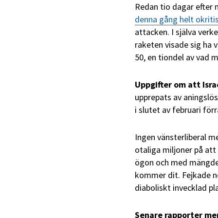
Redan tio dagar efter
denna gång helt okriti
attacken. I själva ver
raketen visade sig ha 
50, en tiondel av vad 
Uppgifter om att Isra
upprepats av aningslösa 
i slutet av februari f
Ingen vänsterliberal me
otaliga miljoner på att
ögon och med mängder 
kommer dit. Fejkade nöd
diaboliskt invecklad pl
Senare rapporter m