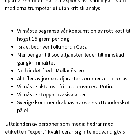
uppmärksamhet. Här ett axplock av ”sanningar” som
medierna trumpetar ut utan kritisk analys.
Vi måste begränsa vår konsumtion av rött kött till
högst 15 gram per dag.
Israel bedriver folkmord i Gaza.
Mer pengar till socialtjänsten leder till minskad
gängkriminalitet.
Nu blir det fred i Mellanöstern.
Allt fler av jordens djurarter kommer att utrotas.
Vi måste akta oss för att provocera Putin.
Vi måste stoppa invasiva arter.
Sverige kommer drabbas av överskott/underskott
på el.
Uttalanden av personer som media hedrar med
etiketten ”expert” kvalificerar sig inte nödvändigtvis