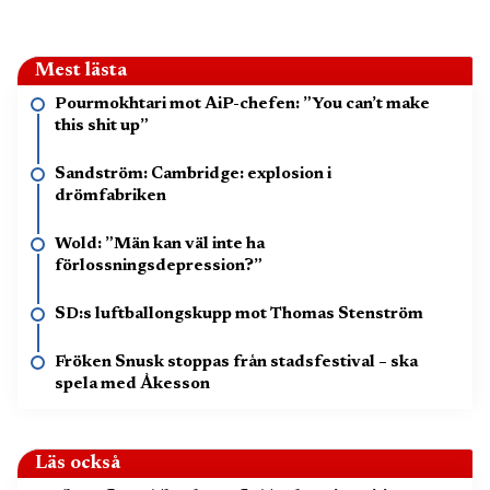
Mest lästa
Pourmokhtari mot AiP-chefen: ”You can’t make
this shit up”
Sandström: Cambridge: explosion i
drömfabriken
Wold: ”Män kan väl inte ha
förlossningsdepression?”
SD:s luftballongskupp mot Thomas Stenström
Fröken Snusk stoppas från stadsfestival – ska
spela med Åkesson
Läs också