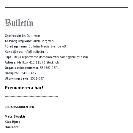
Chefredaktör:
Dan Korn
Ansvarig utgivare:
Jakob Bergman
Företagsnamn:
Bulletin Media Sverige AB
Kundtjänst:
info@bulletin.nu
Tips:
Mejla reportrarna (förnamn.efternamn@bulletin.nu)
Adress:
Mailbox 410, 111 73 Stockholm
Organisationsnummer:
559367-0671
Bankgiro:
5840–5473
Utgivningsbevis:
2021-037
Prenumerera här!
*********************************************
LEDARSKRIBENTER
Mats Skogkär
Klas Hjort
Dan Korn