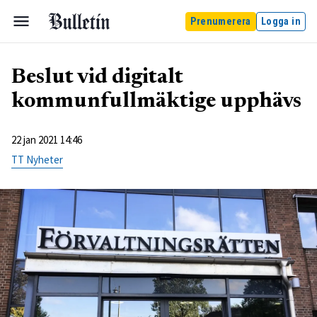
Prenumerera
Logga in
Beslut vid digitalt
kommunfullmäktige upphävs
22 jan 2021 14:46
TT Nyheter