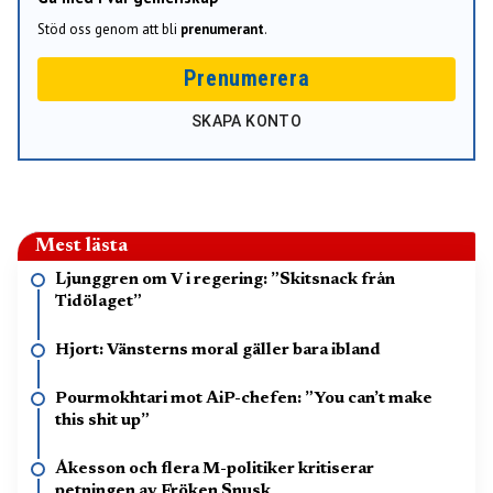
Stöd oss genom att bli
prenumerant
.
Prenumerera
SKAPA KONTO
Mest lästa
Ljunggren om V i regering: ”Skitsnack från
Tidölaget”
Hjort: Vänsterns moral gäller bara ibland
Pourmokhtari mot AiP-chefen: ”You can’t make
this shit up”
Åkesson och flera M-politiker kritiserar
petningen av Fröken Snusk