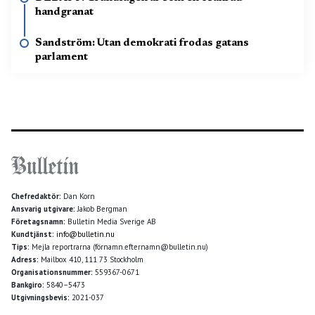
handgranat
Sandström: Utan demokrati frodas gatans
parlament
Chefredaktör:
Dan Korn
Ansvarig utgivare:
Jakob Bergman
Företagsnamn:
Bulletin Media Sverige AB
Kundtjänst:
info@bulletin.nu
Tips:
Mejla reportrarna (förnamn.efternamn@bulletin.nu)
Adress:
Mailbox 410, 111 73 Stockholm
Organisationsnummer:
559367-0671
Bankgiro:
5840–5473
Utgivningsbevis:
2021-037