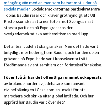
mångårig vän med en man som hetsat mot judar på
sociala medier
. Socialdemokraternas partisekreterare
Tobias Baudin rasar och kräver grötmyndigt att Ulf
Kristersson ska sätta ner foten mot Sveriges näst
största parti och på Expo granskas den
sverigedemokratiska antisemitismen med lupp.
Det är bra. Judehat ska granskas. Men det hade varit
betydligt mer hederligt om Baudin, och för den delen
grävarna på Expo, hade varit konsekventa i sitt
fördömande av antisemitism och förintelseförnekelse.
I över två år har det offentliga rummet ockuperats
av brölande horder av judehatare som använt
civilbefolkningen i Gaza som en ursäkt för att
marschera och skrika efter global intifada. Och hur
upprörd har Baudin varit över det?