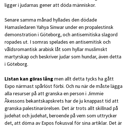
ligger i judarnas gener att döda människor.
Senare samma månad hyllades den dödade
Hamasledaren Yahya Sinwar under en propalestinsk
demonstration i Göteborg, och antisemitiska slagord
ropades ut. I somras spelades en antisemitisk och
våldsromantisk arabisk låt som hyllar muslimskt
martyrskap och beskriver judar som hundar, även detta
i Göteborg.
Listan kan göras lång
men allt detta tycks ha gått
Expo närmast spårlöst förbi. Och nu när de måste lägga
alla resurser på att granska en person i Jimmie
Åkessons bekantskapskrets har de ju knappast tid att
granska palestinarörelsen. Det är trots allt skillnad på
judehat och judehat, beroende på vem som uttrycker
det, att döma av Expos fokusval för sina artiklar. Det är