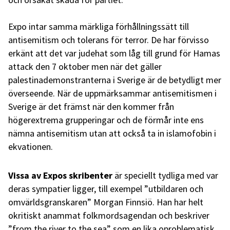
Expo intar samma märkliga förhållningssätt till
antisemitism och tolerans för terror. De har förvisso
erkänt att det var judehat som låg till grund för Hamas
attack den 7 oktober men när det gäller
palestinademonstranterna i Sverige är de betydligt mer
överseende. När de uppmärksammar antisemitismen i
Sverige är det främst när den kommer från
högerextrema grupperingar och de förmår inte ens
nämna antisemitism utan att också ta in islamofobin i
ekvationen.
Vissa av Expos skribenter
är speciellt tydliga med var
deras sympatier ligger, till exempel ”utbildaren och
omvärldsgranskaren” Morgan Finnsiö. Han har helt
okritiskt anammat folkmordsagendan och beskriver
”from the river to the sea” som en lika oproblematisk