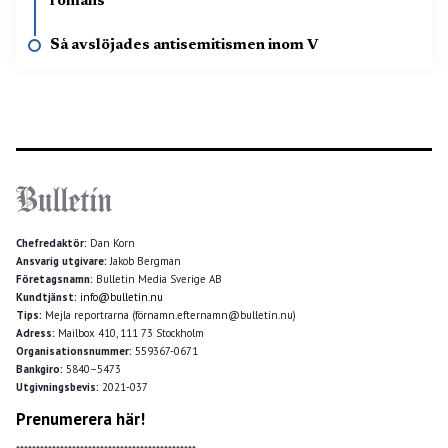
romans
Så avslöjades antisemitismen inom V
Chefredaktör:
Dan Korn
Ansvarig utgivare:
Jakob Bergman
Företagsnamn:
Bulletin Media Sverige AB
Kundtjänst:
info@bulletin.nu
Tips:
Mejla reportrarna (förnamn.efternamn@bulletin.nu)
Adress:
Mailbox 410, 111 73 Stockholm
Organisationsnummer:
559367-0671
Bankgiro:
5840–5473
Utgivningsbevis:
2021-037
Prenumerera här!