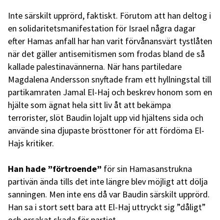
Inte särskilt upprörd, faktiskt. Förutom att han deltog i
en solidaritetsmanifestation för Israel några dagar
efter Hamas anfall har han varit förvånansvärt tystlåten
när det gäller antisemitismen som frodas bland de så
kallade palestinavännerna. När hans partiledare
Magdalena Andersson snyftade fram ett hyllningstal till
partikamraten Jamal El-Haj och beskrev honom som en
hjälte som ägnat hela sitt liv åt att bekämpa
terrorister, slöt Baudin lojalt upp vid hjältens sida och
använde sina djupaste brösttoner för att fördöma El-
Hajs kritiker.
Han hade ”förtroende”
för sin Hamasanstrukna
partivän ända tills det inte längre blev möjligt att dölja
sanningen. Men inte ens då var Baudin särskilt upprörd.
Han sa i stort sett bara att El-Haj uttryckt sig ”dåligt”
och orsakat skada för partiet.