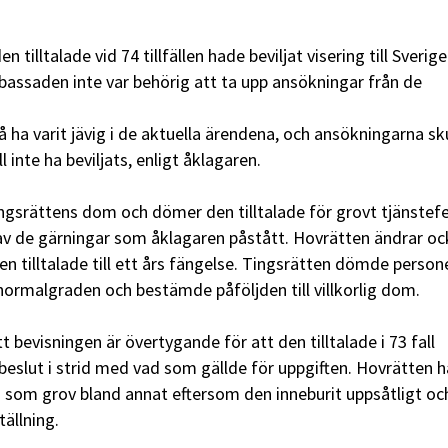
 tilltalade vid 74 tillfällen hade beviljat visering till Sverig
assaden inte var behörig att ta upp ansökningar från de
å ha varit jävig i de aktuella ärendena, och ansökningarna sk
l inte ha beviljats, enligt åklagaren.
ngsrättens dom och dömer den tilltalade för grovt tjänstefe
v de gärningar som åklagaren påstått. Hovrätten ändrar oc
n tilltalade till ett års fängelse. Tingsrätten dömde persone
v normalgraden och bestämde påföljden till villkorlig dom.
tt bevisningen är övertygande för att den tilltalade i 73 fall
 beslut i strid med vad som gällde för uppgiften. Hovrätten h
 som grov bland annat eftersom den inneburit uppsåtligt oc
tällning.