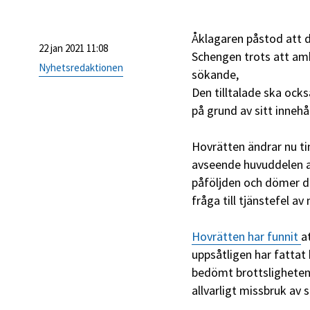
Åklagaren påstod att den
22 jan 2021 11:08
Schengen trots att amb
Nyhetsredaktionen
sökande,
Den tilltalade ska ocks
på grund av sitt innehål
Hovrätten ändrar nu ti
avseende huvuddelen a
påföljden och dömer de
fråga till tjänstefel a
Hovrätten har funnit
a
uppsåtligen har fattat
bedömt brottsligheten
allvarligt missbruk av s