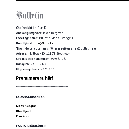
Chefredaktör:
Dan Korn
Ansvarig utgivare:
Jakob Bergman
Företagsnamn:
Bulletin Media Sverige AB
Kundtjänst:
info@bulletin.nu
Tips:
Mejla reportrarna (förnamn.efternamn@bulletin.nu)
Adress:
Mailbox 410, 111 73 Stockholm
Organisationsnummer:
559367-0671
Bankgiro:
5840–5473
Utgivningsbevis:
2021-037
Prenumerera här!
*********************************************
LEDARSKRIBENTER
Mats Skogkär
Klas Hjort
Dan Korn
FASTA KRÖNIKÖRER