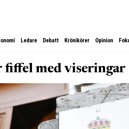
konomi
Ledare
Debatt
Krönikörer
Opinion
Fok
r fiffel med viseringar