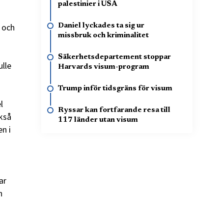
palestinier i USA
e och
Daniel lyckades ta sig ur
missbruk och kriminalitet
Säkerhetsdepartement stoppar
ulle
Harvards visum-program
Trump inför tidsgräns för visum
l
Ryssar kan fortfarande resa till
kså
117 länder utan visum
n i
ar
h