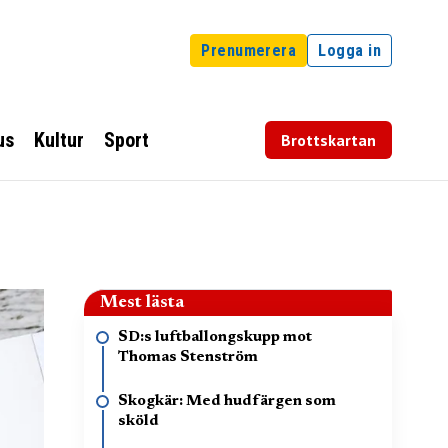
Prenumerera
Logga in
us
Kultur
Sport
Brottskartan
Mest lästa
SD:s luftballongskupp mot
Thomas Stenström
Skogkär: Med hudfärgen som
sköld