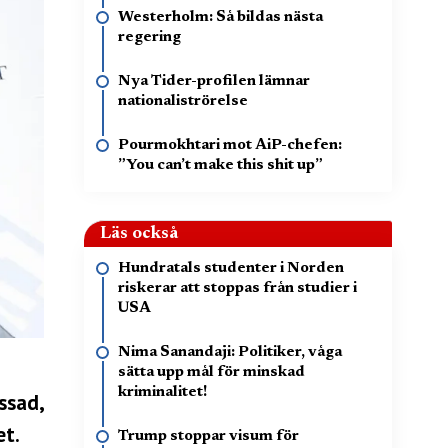
Westerholm: Så bildas nästa
regering
Nya Tider-profilen lämnar
nationaliströrelse
Pourmokhtari mot AiP-chefen:
”You can’t make this shit up”
Läs också
Hundratals studenter i Norden
riskerar att stoppas från studier i
USA
Nima Sanandaji: Politiker, våga
sätta upp mål för minskad
kriminalitet!
ssad,
et.
Trump stoppar visum för