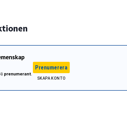
ktionen
gemenskap
Prenumerera
li
prenumerant
.
SKAPA KONTO